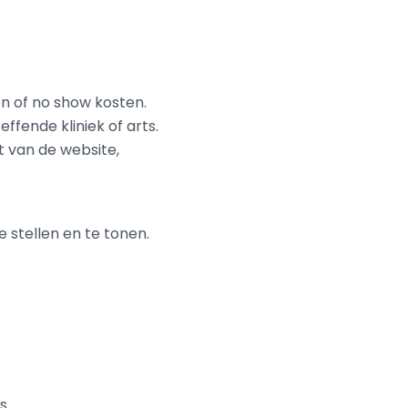
en of no show kosten.
fende kliniek of arts.
t van de website,
 stellen en te tonen.
s.