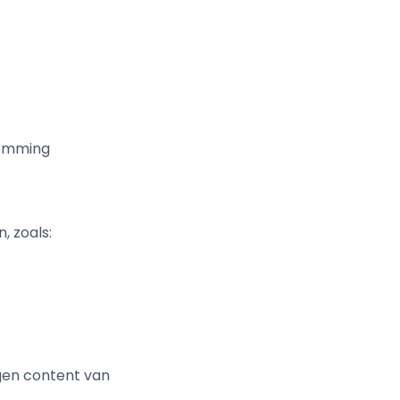
temming
, zoals:
igen content van