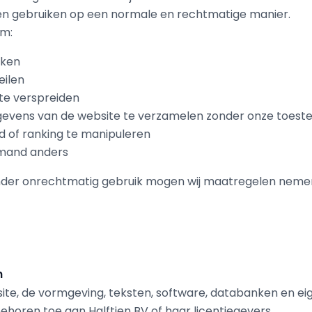
en gebruiken op een normale en rechtmatige manier.
om:
iken
eilen
 te verspreiden
evens van de website te verzamelen zonder onze toes
d of ranking te manipuleren
iemand anders
 ander onrechtmatig gebruik mogen wij maatregelen nemen
m
ite, de vormgeving, teksten, software, databanken en e
ehoren toe aan Halftien BV of haar licentiegevers.