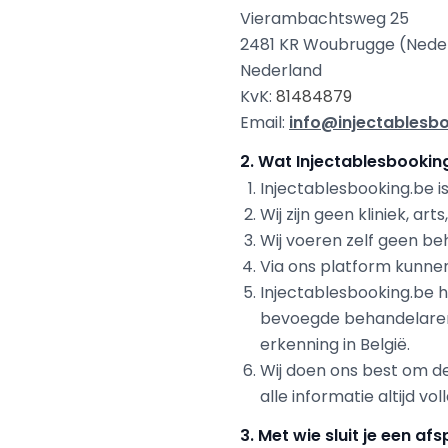
Vierambachtsweg 25
2481 KR Woubrugge (Nede
Nederland
KvK:
81484879
Email:
info@injectablesb
2. Wat Injectablesbookin
Injectablesbooking.be is
Wij zijn geen kliniek, a
Wij voeren zelf geen be
Via ons platform kunnen
Injectablesbooking.be 
bevoegde behandelaren 
erkenning in België.
Wij doen ons best om de
alle informatie altijd vol
3. Met wie sluit je een af