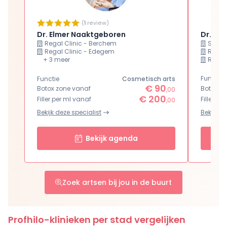
(
1
review)
Dr. Elmer Naaktgeboren
Dr. Bar
Regal Clinic - Berchem
Studio
Regal Clinic - Edegem
Regal 
+ 3 meer
Regal 
Functie
Functie
Cosmetisch arts
€ 90
Botox zone vanaf
Botox z
,00
€ 200
Filler per ml vanaf
Filler pe
,00
Bekijk deze specialist
Bekijk de
Bekijk agenda
Zoek artsen bij jou in de buurt
Profhilo-klinieken per stad vergelijken