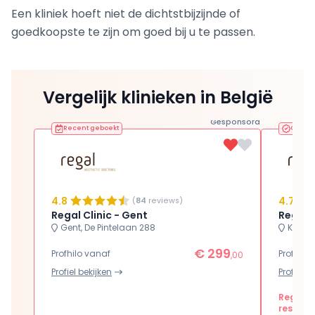
Een kliniek hoeft niet de dichtstbijzijnde of
goedkoopste te zijn om goed bij u te passen.
Vergelijk klinieken in België
Gesponsord
Recent geboekt
Geveri
4.8
4.7
(
84
reviews)
Regal Clinic - Gent
Regal C
Gent, De Pintelaan 288
Kalmth
€ 299
Profhilo vanaf
Profhilo
,00
Profiel bekijken
Profiel b
Regal Cl
resulta