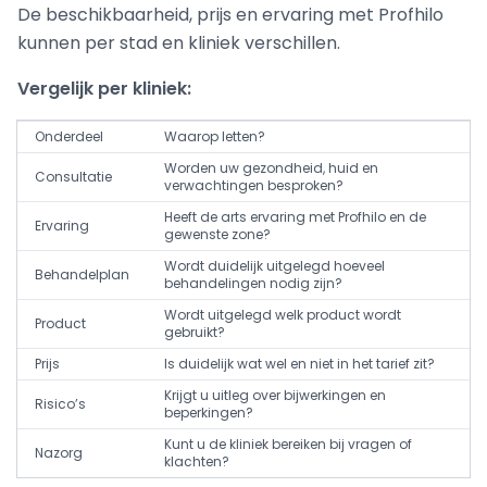
De beschikbaarheid, prijs en ervaring met Profhilo
kunnen per stad en kliniek verschillen.
Vergelijk per kliniek:
Onderdeel
Waarop letten?
Worden uw gezondheid, huid en
Consultatie
verwachtingen besproken?
Heeft de arts ervaring met Profhilo en de
Ervaring
gewenste zone?
Wordt duidelijk uitgelegd hoeveel
Behandelplan
behandelingen nodig zijn?
Wordt uitgelegd welk product wordt
Product
gebruikt?
Prijs
Is duidelijk wat wel en niet in het tarief zit?
Krijgt u uitleg over bijwerkingen en
Risico’s
beperkingen?
Kunt u de kliniek bereiken bij vragen of
Nazorg
klachten?