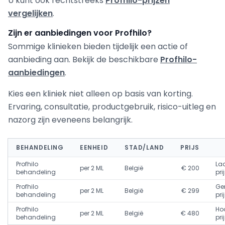
U kunt ook rechtstreeks
Profhilo-prijzen
vergelijken
.
Zijn er aanbiedingen voor Profhilo?
Sommige klinieken bieden tijdelijk een actie of
aanbieding aan. Bekijk de beschikbare
Profhilo-
aanbiedingen
.
Kies een kliniek niet alleen op basis van korting.
Ervaring, consultatie, productgebruik, risico-uitleg en
nazorg zijn eveneens belangrijk.
BEHANDELING
EENHEID
STAD/LAND
PRIJS
Profhilo
La
per 2 ML
België
€ 200
behandeling
pri
Profhilo
Ge
per 2 ML
België
€ 299
behandeling
pri
Profhilo
Ho
per 2 ML
België
€ 480
behandeling
pri