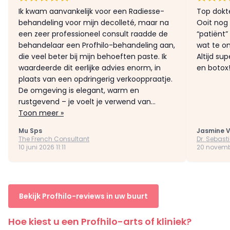
Ik kwam aanvankelijk voor een Radiesse-
Top dokt
behandeling voor mijn decolleté, maar na
Ooit nog
een zeer professioneel consult raadde de
“patiënt
behandelaar een Profhilo-behandeling aan,
wat te o
die veel beter bij mijn behoeften paste. Ik
Altijd su
waardeerde dit eerlijke advies enorm, in
en botox!
plaats van een opdringerig verkooppraatje.
De omgeving is elegant, warm en
rustgevend – je voelt je verwend van...
Toon meer »
Mu Sps
Jasmine 
The French Consultant
Dr. Sebast
10 juni 2026 11:11
20 novemb
Bekijk Profhilo-reviews in uw buurt
Hoe kiest u een Profhilo-arts of kliniek?