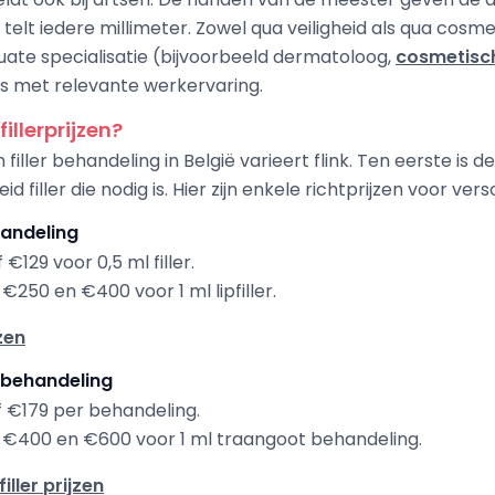
 telt iedere millimeter. Zowel qua veiligheid als qua cosm
ate specialisatie (bijvoorbeeld dermatoloog,
cosmetisc
ts met relevante werkervaring.
illerprijzen?
iller behandeling in België varieert flink. Ten eerste is de
 filler die nodig is. Hier zijn enkele richtprijzen voor ve
ehandeling
€129 voor 0,5 ml filler.
€250 en €400 voor 1 ml lipfiller.
jzen
 behandeling
f €179 per behandeling.
€400 en €600 voor 1 ml traangoot behandeling.
ller prijzen