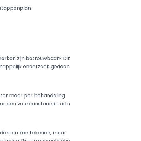
-stappenplan:
 merken zijn betrouwbaar? Dit
schappelijk onderzoek gedaan
iliter maar per behandeling.
 door een vooraanstaande arts
 Iedereen kan tekenen, maar
doorslag. Bij een cosmetische