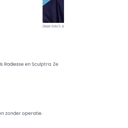
Deze foto's zijn van
Dream Fillers
ls Radiesse en Sculptra. Ze
en zonder operatie.