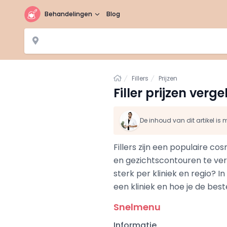
Behandelingen
Blog
Home
Fillers
Prijzen
Filler prijzen verg
De inhoud van dit artikel i
Fillers zijn een populaire c
en gezichtscontouren te verb
sterk per kliniek en regio? In
een kliniek en hoe je de beste
Snelmenu
Informatie