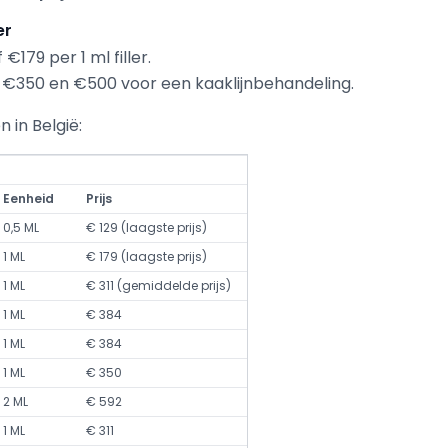
er
€179 per 1 ml filler.
€350 en €500 voor een kaaklijnbehandeling.
 in België:
Eenheid
Prijs
0,5 ML
€ 129 (laagste prijs)
1 ML
€ 179 (laagste prijs)
1 ML
€ 311 (gemiddelde prijs)
1 ML
€ 384
1 ML
€ 384
1 ML
€ 350
2 ML
€ 592
1 ML
€ 311