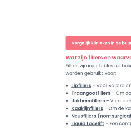
Vergelijk klinieken in de buu
Wat zijn fillers en waar
Fillers zijn injectables op b
worden gebruikt voor:
Lipfillers
– Voor vollere e
Traangootfillers
– Om don
Jukbeenfillers
– Voor een 
Kaaklijnfillers
– Om de kaa
Neusfillers
(non-surgical
Liquid facelift
– Een combi