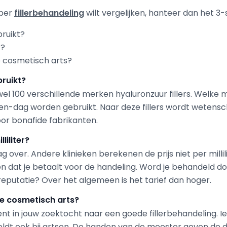
 per
fillerbehandeling
wilt vergelijken, hanteer dan het 3
bruikt?
r?
e cosmetisch arts?
bruikt?
 wel 100 verschillende merken hyaluronzuur fillers. Welke
ar-en-dag worden gebruikt. Naar deze fillers wordt weten
r bonafide fabrikanten.
lliliter?
ag over. Andere klinieken berekenen de prijs niet per mill
nden dat je betaalt voor de handeling. Word je behandeld
eputatie? Over het algemeen is het tarief dan hoger.
de cosmetisch arts?
ment in jouw zoektocht naar een goede fillerbehandeling.
geldt ook bij artsen. De handen van de meester geven de 