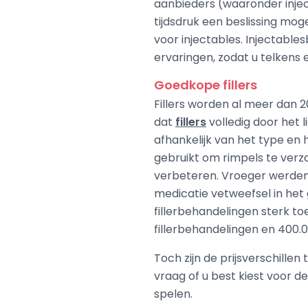
aanbieders (waaronder inje
tijdsdruk een beslissing mo
voor injectables. Injectabl
ervaringen, zodat u telkens
Goedkope fillers
Fillers worden al meer dan 2
dat
fillers
volledig door het
afhankelijk van het type en 
gebruikt om rimpels te verz
verbeteren. Vroeger werden f
medicatie vetweefsel in het g
fillerbehandelingen sterk t
fillerbehandelingen en 400.
Toch zijn de prijsverschillen
vraag of u best kiest voor d
spelen.