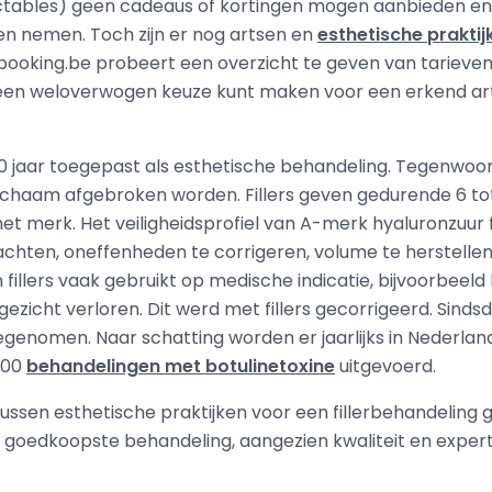
ctables) geen cadeaus of kortingen mogen aanbieden en 
gen nemen. Toch zijn er nog artsen en
esthetische praktij
esbooking.be probeert een overzicht te geven van tarieve
 een weloverwogen keuze kunt maken voor een erkend arts
0 jaar toegepast als esthetische behandeling. Tegenwoordi
 lichaam afgebroken worden. Fillers geven gedurende 6 t
het merk. Het veiligheidsprofiel van A-merk hyaluronzuur f
achten, oneffenheden te corrigeren, volume te herstelle
illers vaak gebruikt op medische indicatie, bijvoorbeeld 
ezicht verloren. Dit werd met fillers gecorrigeerd. Sindsd
oegenomen. Naar schatting worden er jaarlijks in Nederla
000
behandelingen met botulinetoxine
uitgevoerd.
 tussen esthetische praktijken voor een fillerbehandeling 
e goedkoopste behandeling, aangezien kwaliteit en experti