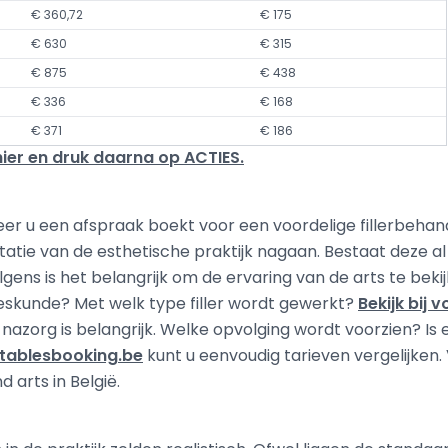
€ 360,72
€ 175
€ 630
€ 315
€ 875
€ 438
€ 336
€ 168
€ 371
€ 186
 hier en druk daarna op ACTIES.
er u een afspraak boekt voor een voordelige fillerbehand
tatie van de esthetische praktijk nagaan. Bestaat deze al 
ns is het belangrijk om de ervaring van de arts te bekijken
eskunde? Met welk type filler wordt gewerkt?
Bekijk bij
nazorg is belangrijk. Welke opvolging wordt voorzien? Is 
ctablesbooking.be
kunt u eenvoudig tarieven vergelijken. 
d arts in België.