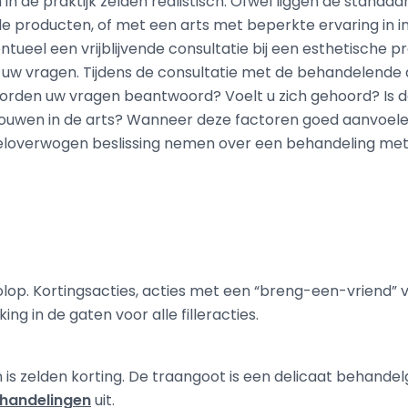
jn in de praktijk zelden realistisch. Ofwel liggen de standa
producten, of met een arts met beperkte ervaring in in
ntueel een vrijblijvende consultatie bij een esthetische pr
l uw vragen. Tijdens de consultatie met de behandelende ar
t. Worden uw vragen beantwoord? Voelt u zich gehoord? Is
rouwen in de arts? Wanneer deze factoren goed aanvoelen
weloverwogen beslissing nemen over een behandeling met f
r volop. Kortingsacties, acties met een “breng-een-vriend” 
ing in de gaten voor alle filleracties.
s zelden korting. De traangoot is een delicaat behandelg
handelingen
uit.