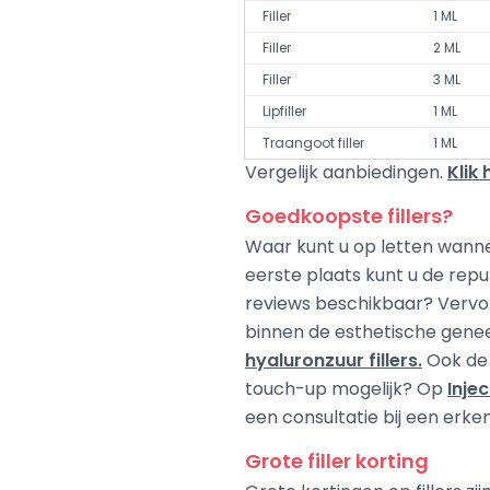
Filler
1 ML
Filler
2 ML
Filler
3 ML
Lipfiller
1 ML
Traangoot filler
1 ML
Vergelijk aanbiedingen.
Klik
Goedkoopste fillers?
Waar kunt u op letten wanne
eerste plaats kunt u de repu
reviews beschikbaar? Vervolge
binnen de esthetische gene
hyaluronzuur fillers.
Ook de 
touch-up mogelijk? Op
Inje
een consultatie bij een erken
Grote filler korting