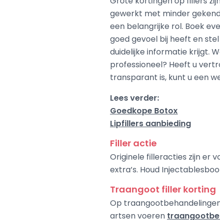
Grote kortingen op fillers zi
gewerkt met minder gekende 
een belangrijke rol. Boek eve
goed gevoel bij heeft en ste
duidelijke informatie krijg
professioneel? Heeft u vert
transparant is, kunt u een 
Lees verder:
Goedkope Botox
Lipfillers aanbieding
Filler actie
Originele filleracties zijn e
extra’s. Houd Injectablesbook
Traangoot filler korting
Op traangootbehandelingen i
artsen voeren
traangootbe