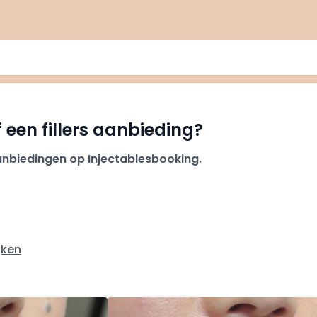
f een fillers aanbieding?
aanbiedingen op Injectablesbooking.
jken