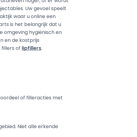
ardtarieven hoger, of er wordt
jectables. Uw gevoel speelt
aktijk waar u online een
ts is het belangrijk dat u
 de omgeving hygiënisch en
 en de kostprijs
illers of
lipfillers
.
voordeel of filleracties met
ebied. Niet alle erkende