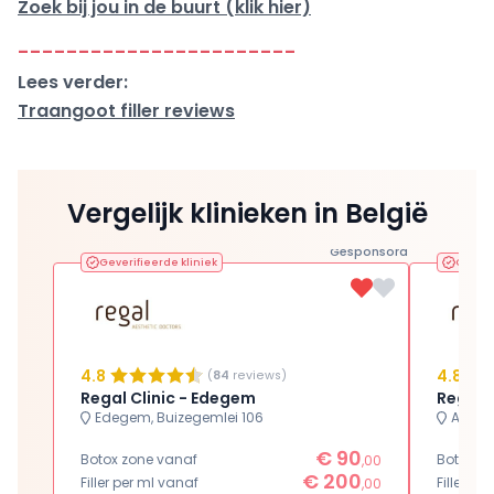
Zoek bij jou in de buurt (klik hier)
-----------------------
Lees verder:
Traangoot filler reviews
Vergelijk klinieken in België
Gesponsord
Geverifieerde kliniek
Geveri
4.8
4.8
(
84
reviews)
Regal Clinic - Edegem
Regal 
Edegem, Buizegemlei 106
Antwer
€ 90
Botox zone vanaf
Botox z
,00
€ 200
Filler per ml vanaf
Filler pe
,00