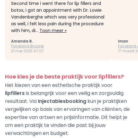
Second time i went there for lip fillers and
botox, i got an appointment with Dr. Lowie
Vandenberghe which was very professional
as well, i felt less pain during the procedure
with him, di...
Toon meer »
Amanda B.
Iman
Faceland Brussel
Faceland 
21 mei 2025 07:07
17 maart 20
Hoe kies je de beste praktijk voor lipfillers?
Het kiezen van een esthetische praktijk voor
lipfillers
is belangrijk voor een veilig en zorgvuldig
resultaat. Via
Injectablesbooking
kun je praktijken
vergelijken op basis van ervaringen van cliënten, de
expertise van artsen en prijsinformatie. Dit helpt je
om een praktijk te vinden die past bij jouw
verwachtingen en budget.