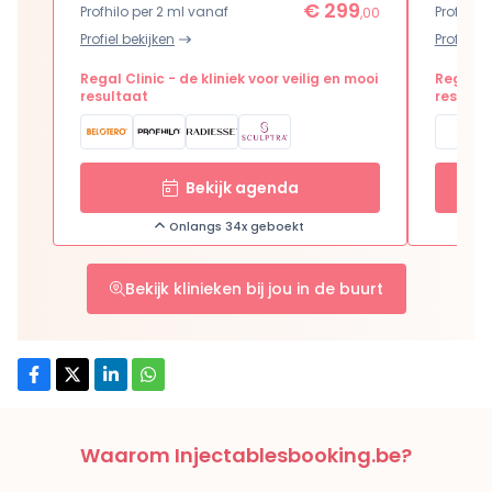
€ 299
Profhilo per 2 ml vanaf
Profhilo
,00
Profiel bekijken
Profiel b
Regal Clinic - de kliniek voor veilig en mooi
Regal Cl
resultaat
resulta
Bekijk agenda
Onlangs 34x geboekt
Bekijk klinieken bij jou in de buurt
Waarom Injectablesbooking.be?