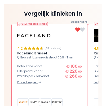
Vergelijk klinieken in
Gesponsord
Geverifieerde kliniek
Favorie
4.2
4.8
(
88
reviews)
Faceland Brussel
Richmo
Brussel, IJzerenkruisstraat 76
<1 km
Koekel
€ 100
Botox zone vanaf
Botox z
,00
€ 220
Filler per ml vanaf
Filler pe
,00
€ 260
Profhilo per 2 ml vanaf
Profhilo
,00
Profiel bekijken
Profiel b