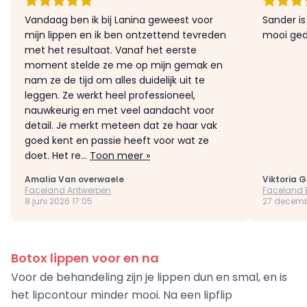
Vandaag ben ik bij Lanina geweest voor
Sander is
mijn lippen en ik ben ontzettend tevreden
mooi ged
met het resultaat. Vanaf het eerste
moment stelde ze me op mijn gemak en
nam ze de tijd om alles duidelijk uit te
leggen. Ze werkt heel professioneel,
nauwkeurig en met veel aandacht voor
detail. Je merkt meteen dat ze haar vak
goed kent en passie heeft voor wat ze
doet. Het re...
Toon meer »
Amalia Van overwaele
Viktoria 
Faceland Antwerpen
Faceland 
8 juni 2026 17:05
27 decemb
Botox lippen voor en na
Voor de behandeling zijn je lippen dun en smal, en is
het lipcontour minder mooi. Na een lipflip