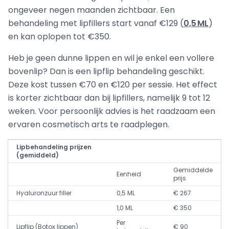
ongeveer negen maanden zichtbaar. Een
behandeling met lipfillers start vanaf €129 (
0,5 ML
)
en kan oplopen tot €350.
Heb je geen dunne lippen en wil je enkel een vollere
bovenlip? Dan is een lipflip behandeling geschikt.
Deze kost tussen €70 en €120 per sessie. Het effect
is korter zichtbaar dan bij lipfillers, namelijk 9 tot 12
weken. Voor persoonlijk advies is het raadzaam een
ervaren cosmetisch arts te raadplegen.
Lipbehandeling prijzen
(gemiddeld)
Gemiddelde
Eenheid
prijs
Hyaluronzuur filler
0,5 ML
€ 267
1,0 ML
€ 350
Per
Lipflip (Botox lippen)
€ 90