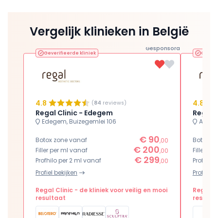
Vergelijk klinieken in België
Gesponsord
Geverifieerde kliniek
Geveri
4.8
4.8
(
84
reviews)
Regal Clinic - Edegem
Regal 
Edegem, Buizegemlei 106
Antwer
€ 90
Botox zone vanaf
Botox z
,00
€ 200
Filler per ml vanaf
Filler pe
,00
€ 299
Profhilo per 2 ml vanaf
Profhilo
,00
Profiel bekijken
Profiel b
Regal Clinic - de kliniek voor veilig en mooi
Regal Cl
resultaat
resulta