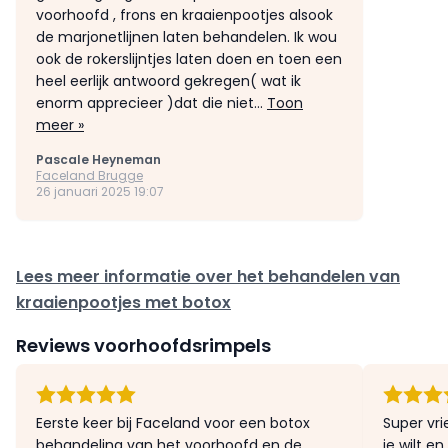
voorhoofd , frons en kraaienpootjes alsook
de marjonetlijnen laten behandelen. Ik wou
ook de rokerslijntjes laten doen en toen een
heel eerlijk antwoord gekregen( wat ik
enorm apprecieer )dat die niet...
Toon
meer »
Pascale Heyneman
Faceland Brugge
26 januari 2025 19:07
Lees meer informatie over het behandelen van
kraaienpootjes met botox
Reviews voorhoofdsrimpels
Eerste keer bij Faceland voor een botox
Super vri
behandeling van het voorhoofd en de
je wilt e