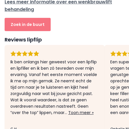
Lees meer informatie over een wenkbrauwlift
behandeling
Zoek in de buurt
Reviews lipflip
Ik ben onlangs hier geweest voor een lipflip
Een supe
en lipfiller en ik ben zó tevreden over mijn
vragen t
ervaring. Vanaf het eerste moment voelde
gerustges
ik me op mijn gemak. Ze neemt echt de
oprechte
tijd om naar je te luisteren en kijkt heel
op je gem
zorgvuldig naar wat bij jouw gezicht past.
keer fille
Wat ik vooral waardeer, is dat ze geen
heel rust
overdreven resultaten nastreeft. Geen
ben enorm
“over the top” lippen, maar...
Toon meer »
een aanr
C H
Ophelie N