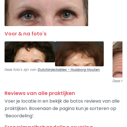
Voor & na foto's
Deze foto's zijn van
Dutchinjectables - Huidzorg Houten
Deze fot
Reviews van alle praktijken
Voer je locatie in en bekijk de botox reviews van alle
praktijken. Bovenaan de pagina kun je sorteren op
‘Beoordeling’.