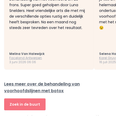
frons. Super goed geholpen door Luna
helemaal
Snelders. Heel vriendelijke arts die met mij
ondertus
de verschillende opties rustig en duidelijk
voorhoofd
heeft besproken. Na een maand nog
met het r
steeds zeer tevreden over het resultaat.
😉
Melina Van Halewijck
Selena H
Faceland Antwerpen
Karel Gruy
3 juni 2026 06:06
16 juli 2025
Lees meer over de behandeling van
voorhoofdslijnen met botox
Zoek in de buurt