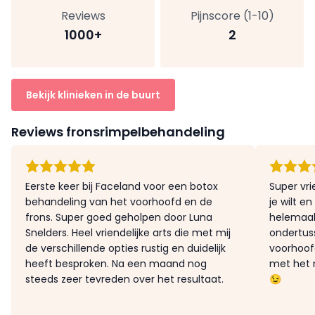
Reviews
Pijnscore (1-10)
1000+
2
Bekijk klinieken in de buurt
Reviews fronsrimpelbehandeling
Eerste keer bij Faceland voor een botox
Super vri
behandeling van het voorhoofd en de
je wilt e
frons. Super goed geholpen door Luna
helemaal
Snelders. Heel vriendelijke arts die met mij
ondertus
de verschillende opties rustig en duidelijk
voorhoofd
heeft besproken. Na een maand nog
met het r
steeds zeer tevreden over het resultaat.
😉