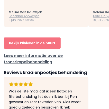
Melina Van Halewijck
Selena H
Faceland Antwerpen
Karel Gruy
3 juni 2026 06:06
16 juli 2025
Bekijk klinieken in de buurt
Lees meer informatie over de
fronsrimpelbehandeling
Reviews kraaienpootjes behandeling
Was de 1ste maal dat ik een Botox en
fillerbehandeling liet doen. Ik ben bij Fien
geweest en zeer tevreden van. Alles wordt
goed uitgelegd en besproken. Ik heb