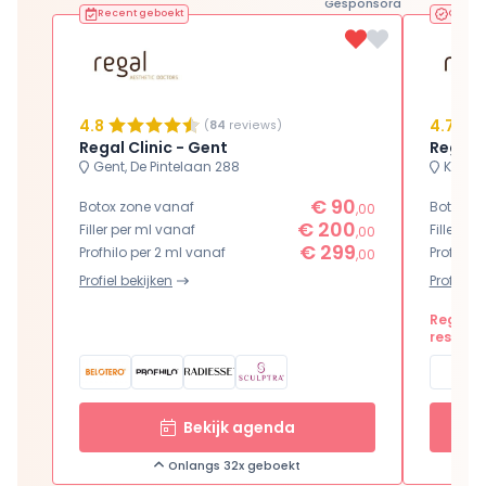
Gesponsord
Recent geboekt
Geveri
4.8
4.7
(
84
reviews)
Regal Clinic - Gent
Regal C
Gent, De Pintelaan 288
Kalmth
€ 90
Botox zone vanaf
Botox z
,00
€ 200
Filler per ml vanaf
Filler pe
,00
€ 299
Profhilo per 2 ml vanaf
Profhilo
,00
Profiel bekijken
Profiel b
Regal Cl
resulta
Bekijk agenda
Onlangs 32x geboekt