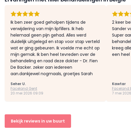
Ik ben zeer goed geholpen tijdens de
2 keer b
verwijdering van mijn lipfillers. Ik heb
Sander voo
helemaal geen pijn gehad. Alles werd
Super aa
duidelijk uitgelegd en stap voor stap verteld
behandeli
wat er ging gebeuren. Ik voelde me echt op
kreeg al
mijn gemak. Ik ben heel tevreden over de
een heel 
behandeling en raad deze dokter - Dr. Fien
De Backer. zeker aan iedereen
aan.dankjewel nogmaals, groetjes Sarah
Seher U.
Kawtar
Faceland Gent
Faceland 
20 mei 2026 09:09
7 mei 2026
Bekijk reviews in uw buurt