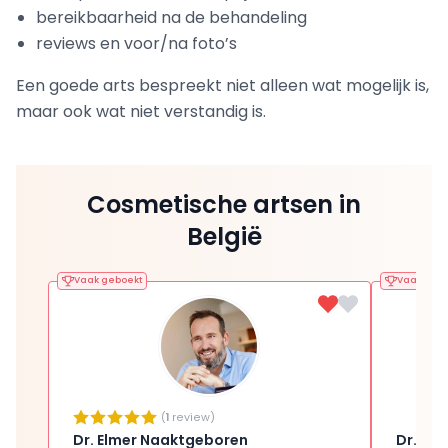
bereikbaarheid na de behandeling
reviews en voor/na foto’s
Een goede arts bespreekt niet alleen wat mogelijk is,
maar ook wat niet verstandig is.
Cosmetische artsen in
België
Vaak geboekt
Vaak gebo
(
1
review)
Dr. Elmer Naaktgeboren
Dr. Bar