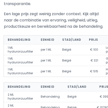
transparantie.
Een lage prijs zegt weinig zonder context. Kijk altijd
naar de combinatie van ervaring, veiligheid, uitleg,
productkeuze en bereikbaarheid na de behandeling.
BEHANDELING
EENHEID
STAD/LAND
PRIJS
1 ML
L
per 1 ML
België
€ 100
hyaluronzuurfiller
p
1 ML
G
per 1 ML
België
€ 321
hyaluronzuurfiller
p
1 ML
H
per 1 ML
België
€ 515
hyaluronzuurfiller
p
BEHANDELING
EENHEID
STAD/LAND
PRIJ
2 ML
Behandeling
België
€ 39
hyaluronzuurfiller
2 ML
Behandeling
België
€ 1078