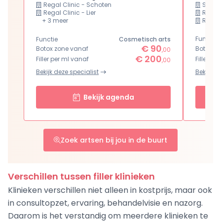
Regal Clinic - Schoten
Studio
Regal Clinic - Lier
Regal 
+ 3 meer
Regal 
Functie
Functie
Cosmetisch arts
€ 90
Botox zone vanaf
Botox z
,00
€ 200
Filler per ml vanaf
Filler pe
,00
Bekijk deze specialist
Bekijk de
Bekijk agenda
Zoek artsen bij jou in de buurt
Verschillen tussen filler klinieken
Klinieken verschillen niet alleen in kostprijs, maar ook
in consultopzet, ervaring, behandelvisie en nazorg.
Daarom is het verstandig om meerdere klinieken te