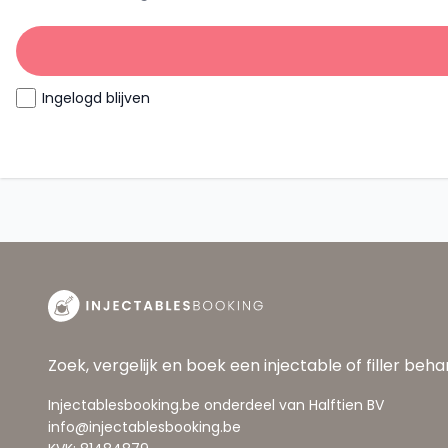
Ingelogd blijven
Zoek, vergelijk en boek een injectable of filler beh
Injectablesbooking.be onderdeel van Halftien BV
info@injectablesbooking.be