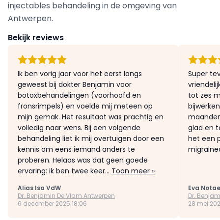
injectables behandeling in de omgeving van
Antwerpen.
Bekijk reviews
Ik ben vorig jaar voor het eerst langs
Super te
geweest bij dokter Benjamin voor
vriendeli
botoxbehandelingen (voorhoofd en
tot zes 
fronsrimpels) en voelde mij meteen op
bijwerken
mijn gemak. Het resultaat was prachtig en
maanden m
volledig naar wens. Bij een volgende
glad en t
behandeling liet ik mij overtuigen door een
het een p
kennis om eens iemand anders te
migraine
proberen. Helaas was dat geen goede
ervaring: ik ben twee keer...
Toon meer »
Alias Isa VdW
Eva Notae
Dr. Benjamin De Vlam Antwerpen
Dr. Benja
6 december 2025 18:06
28 mei 202