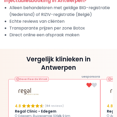
Injectablesbooking in Antwerpen?
Alleen behandelaren met geldige BIG-registratie
(Nederland) of RIZIV-registratie (België)
Echte reviews van cliënten
Transparante prijzen per zone Botox
Direct online een afspraak maken
Vergelijk klinieken in
Antwerpen
Gesponsord
Geverifieerde kliniek
Geve
4.8
4.8
(
84
reviews)
Regal Clinic - Edegem
Regal
Edegem, Buizegemlei 106
9 km
Antw