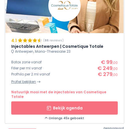
4.1
(
66
reviews)
Injectables Antwerpen | Cosmetique Totale
Antwerpen, Maria-Theresialei 23
€ 99
Botox zone vanaf
,00
€ 249
Filler per ml vanaf
,00
€ 279
Profhilo per 2 ml vanaf
,00
Profiel bekijken
Natuurlijk mooi met de injectables van Cosmetique
Totale
Bekijk agenda
Onlangs 45x geboekt
Gesponsord