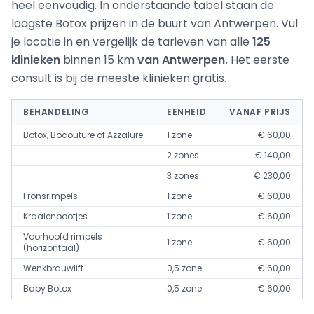
heel eenvoudig. In onderstaande tabel staan de
laagste Botox prijzen in de buurt van Antwerpen. Vul
je locatie in en vergelijk de tarieven van alle
125
klinieken
binnen 15 km
van Antwerpen.
Het eerste
consult is bij de meeste klinieken gratis.
BEHANDELING
EENHEID
VANAF PRIJS
Botox, Bocouture of Azzalure
1 zone
€ 60,00
2 zones
€ 140,00
3 zones
€ 230,00
Fronsrimpels
1 zone
€ 60,00
Kraaienpootjes
1 zone
€ 60,00
Voorhoofd rimpels
1 zone
€ 60,00
(horizontaal)
Wenkbrauwlift
0,5 zone
€ 60,00
Baby Botox
0,5 zone
€ 60,00