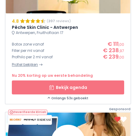
4.8
(
207
reviews)
Pêche Skin Clinic - Antwerpen
Antwerpen, Fruithoflaan 17
€ 111
Botox zone vanaf
,00
€ 238
Filler per ml vanaf
,97
€ 239
Profhilo per 2 ml vanaf
,00
Profiel bekijken
Nu 20% korting op uw eerste behandeling
Bekijk agenda
Onlangs 53x geboekt
Gesponsord
Geverifieerde kliniek