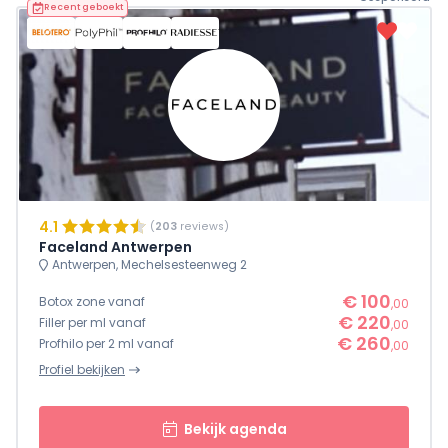
Recent geboekt
4.1
(
203
reviews)
Faceland Antwerpen
Antwerpen, Mechelsesteenweg 2
€ 100
Botox zone vanaf
,00
€ 220
Filler per ml vanaf
,00
€ 260
Profhilo per 2 ml vanaf
,00
Profiel bekijken
Bekijk agenda