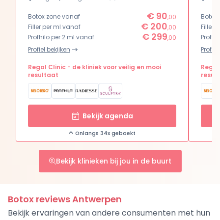
€ 90
Botox zone vanaf
Botox
,00
€ 200
Filler per ml vanaf
Filler
,00
€ 299
Profhilo per 2 ml vanaf
Profhi
,00
Profiel bekijken
Profiel
Regal Clinic - de kliniek voor veilig en mooi
Regal 
resultaat
resul
Bekijk agenda
Onlangs 34x geboekt
Bekijk klinieken bij jou in de buurt
Botox reviews Antwerpen
Bekijk ervaringen van andere consumenten met hun