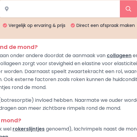
Vergelijk op ervaring & prijs
Direct een afspraak maken
rond de mond?
taan onder andere doordat de aanmaak van
collageen
en
 Collageen zorgt voor stevigheid en elastine voor elastici
r worden. Daarnaast speelt zwaartekracht een rol, waar
en. Ook externe factoren zoals roken kunnen de huidcondi
jntjes rond de mond.
botresorptie) invloed hebben. Naarmate we ouder word
jdragen aan meer zichtbare rimpels rond de mond.
de mond?
k wel
rokerslijntjes
genoemd), lachrimpels naast de mon
jnen
.