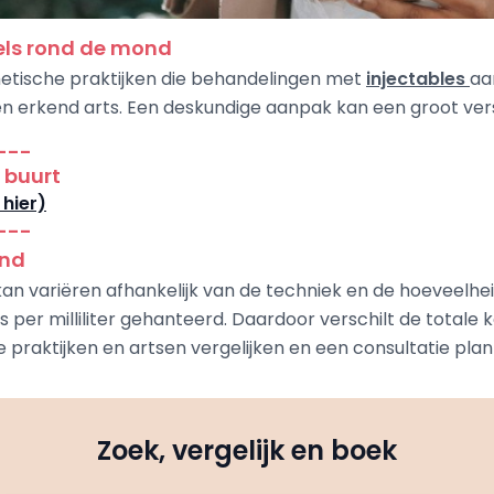
pels rond de mond
sthetische praktijken die behandelingen met
injectables
aa
en erkend arts. Een deskundige aanpak kan een groot vers
---
w buurt
 hier)
---
ond
an variëren afhankelijk van de techniek en de hoeveelheid 
js per milliliter gehanteerd. Daardoor verschilt de totale k
e praktijken en artsen vergelijken en een consultatie pla
Zoek, vergelijk en boek