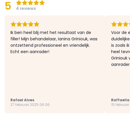
5
4 reviews
Ik ben heel blij met het resultaat van de
Voor de e
filler! Mijn behandelaar, Ianina Griniouk, was
duidelijk
ontzettend professioneel en vriendelijk.
is zoals i
Echt een aanrader!
heel tevr
Griniouk 
aanrader
Rafael Alves
Raffaella
27 februari 2025 06:06
15 februari