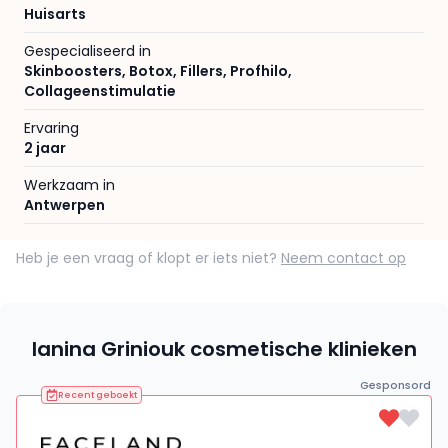
Huisarts
Gespecialiseerd in
Skinboosters
,
Botox
,
Fillers
,
Profhilo
,
Collageenstimulatie
Ervaring
2 jaar
Werkzaam in
Antwerpen
Heb je een vraag of klopt er iets niet?
Neem contact op
Ianina Griniouk cosmetische klinieken
Gesponsord
Recent geboekt