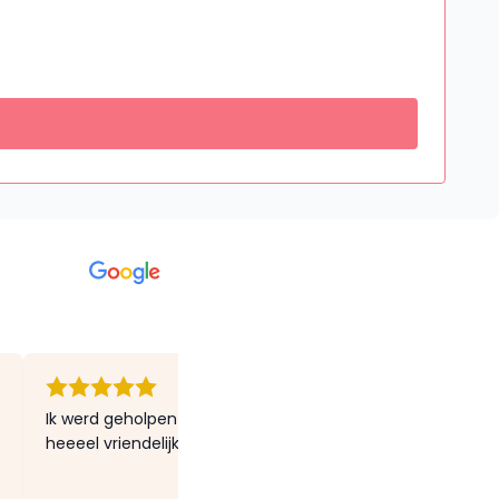
Ik werd geholpen door dr Tachelet! Top mens! Top dokter,
heeeel vriendelijk 🤍