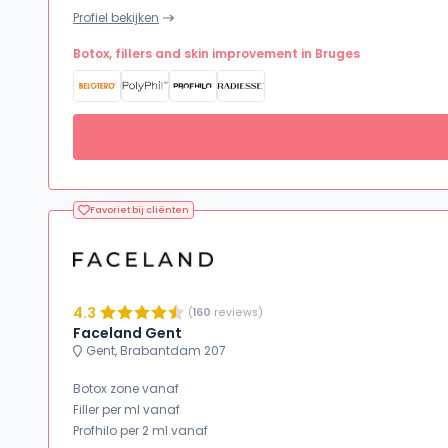
Profiel bekijken
Botox, fillers and skin improvement in Bruges
Favoriet bij cliënten
4.3
(
160
reviews)
Faceland Gent
Gent, Brabantdam 207
Botox zone vanaf
Filler per ml vanaf
Profhilo per 2 ml vanaf