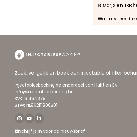
Is Marjolein Tac
Wat kost een beha
Zoek, vergelijk en boek een injectable of filler beh
Injectablesbooking.be onderdeel van Halftien BV
info@injectablesbooking.be
KVK: 81484879
BTW: NL862111808B01
Schrijf je in voor de nieuwsbrief