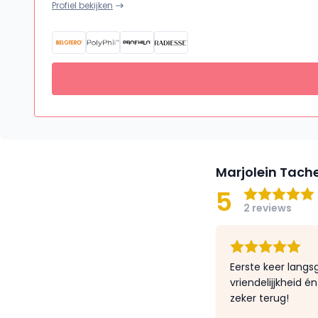
Profiel bekijken
Marjolein Tache
5
2 reviews
Eerste keer lang
vriendelijjkheid é
zeker terug!