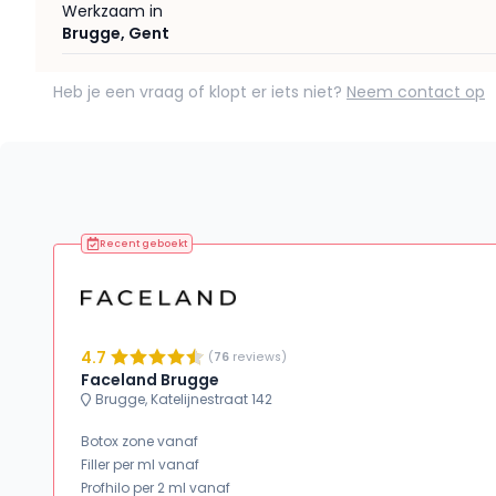
Werkzaam in
Brugge
,
Gent
Heb je een vraag of klopt er iets niet?
Neem contact op
Recent geboekt
4.7
(
76
reviews)
Faceland Brugge
Brugge, Katelijnestraat 142
Botox zone vanaf
Filler per ml vanaf
Profhilo per 2 ml vanaf