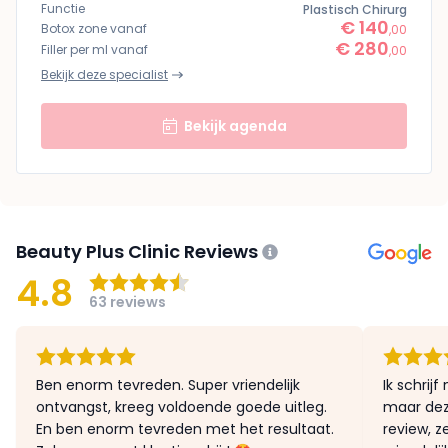
Functie
Plastisch Chirurg
€ 140
Botox zone vanaf
,00
€ 280
Filler per ml vanaf
,00
Bekijk deze specialist
Bekijk agenda
Beauty Plus Clinic Reviews
4.8
63 reviews
Ben enorm tevreden. Super vriendelijk
Ik schrij
ontvangst, kreeg voldoende goede uitleg.
maar deze
En ben enorm tevreden met het resultaat.
review, ze