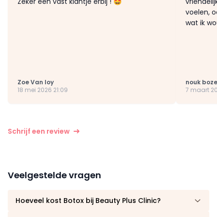
Zeker een vast klantje erbij ! 🤩
vriendeli
voelen, 
wat ik wo
Zoe Van loy
nouk boze
18 mei 2026 21:09
7 maart 20
Schrijf een review
Veelgestelde vragen
Hoeveel kost Botox bij Beauty Plus Clinic?