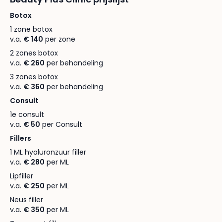
Botox
1 zone botox
v.a.
€ 140
per zone
2 zones botox
v.a.
€ 260
per behandeling
3 zones botox
v.a.
€ 360
per behandeling
Consult
1e consult
v.a.
€ 50
per Consult
Fillers
1 ML hyaluronzuur filler
v.a.
€ 280
per ML
Lipfiller
v.a.
€ 250
per ML
Neus filler
v.a.
€ 350
per ML