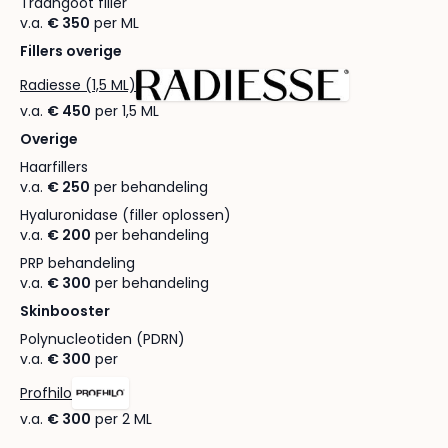
Traangoot filler
v.a.
€ 350
per ML
Fillers overige
Radiesse (1,5 ML)
v.a.
€ 450
per 1,5 ML
Overige
Haarfillers
v.a.
€ 250
per behandeling
Hyaluronidase (filler oplossen)
v.a.
€ 200
per behandeling
PRP behandeling
v.a.
€ 300
per behandeling
Skinbooster
Polynucleotiden (PDRN)
v.a.
€ 300
per
Profhilo
v.a.
€ 300
per 2 ML