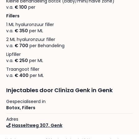
Kleine behandeling botox (baby/mini/halve zone)
v.a.
€ 100
per
Fillers
1 ML hyaluronzuur filler
v.a.
€ 350
per ML
2 ML hyaluronzuur filler
v.a.
€ 700
per Behandeling
Lipfiller
v.a.
€ 250
per ML
Traangoot filler
v.a.
€ 400
per ML
Injectables door Cliniza Genk in Genk
Gespecialiseerd in
Botox
,
Fillers
Adres
Hasseltweg 307, Genk