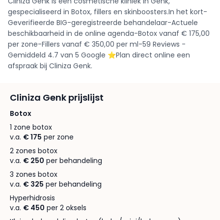
Cliniza Genk is een cosmetische kliniek in Genk,
gespecialiseerd in Botox, fillers en skinboosters.In het kort-
Geverifieerde BIG-geregistreerde behandelaar-Actuele
beschikbaarheid in de online agenda-Botox vanaf € 175,00
per zone-Fillers vanaf € 350,00 per ml-59 Reviews -
Gemiddeld 4.7 van 5 Google ⭐️Plan direct online een
afspraak bij Cliniza Genk.
Cliniza Genk prijslijst
Botox
1 zone botox
v.a.
€ 175
per zone
2 zones botox
v.a.
€ 250
per behandeling
3 zones botox
v.a.
€ 325
per behandeling
Hyperhidrosis
v.a.
€ 450
per 2 oksels