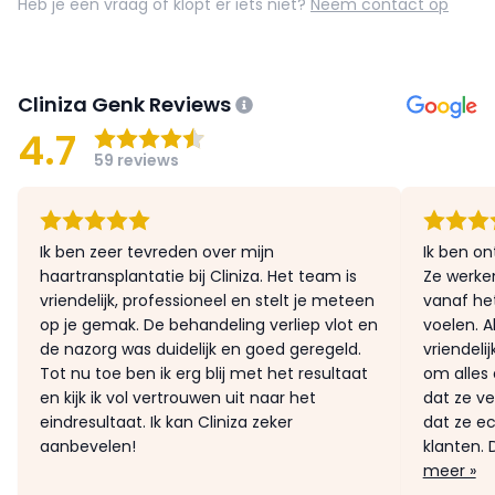
Heb je een vraag of klopt er iets niet?
Neem contact op
Cliniza Genk Reviews
4.7
59 reviews
Ik ben zeer tevreden over mijn
Ik ben on
haartransplantatie bij Cliniza. Het team is
Ze werken
vriendelijk, professioneel en stelt je meteen
vanaf he
op je gemak. De behandeling verliep vlot en
voelen. A
de nazorg was duidelijk en goed geregeld.
vriendeli
Tot nu toe ben ik erg blij met het resultaat
om alles 
en kijk ik vol vertrouwen uit naar het
dat ze ve
eindresultaat. Ik kan Cliniza zeker
dat ze e
aanbevelen!
klanten. 
meer »