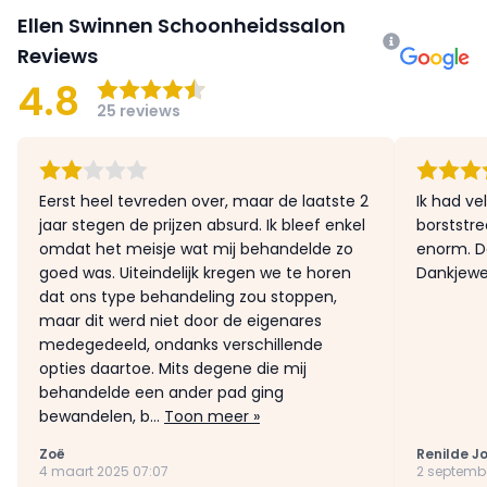
Ellen Swinnen Schoonheidssalon
Reviews
4.8
25 reviews
Eerst heel tevreden over, maar de laatste 2
Ik had ve
jaar stegen de prijzen absurd. Ik bleef enkel
borststre
omdat het meisje wat mij behandelde zo
enorm. Da
goed was. Uiteindelijk kregen we te horen
Dankjewel
dat ons type behandeling zou stoppen,
maar dit werd niet door de eigenares
medegedeeld, ondanks verschillende
opties daartoe. Mits degene die mij
behandelde een ander pad ging
bewandelen, b...
Toon meer »
Zoë
Renilde J
4 maart 2025 07:07
2 septemb