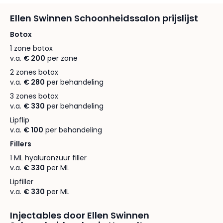
Ellen Swinnen Schoonheidssalon prijslijst
Botox
1 zone botox
v.a.
€ 200
per zone
2 zones botox
v.a.
€ 280
per behandeling
3 zones botox
v.a.
€ 330
per behandeling
Lipflip
v.a.
€ 100
per behandeling
Fillers
1 ML hyaluronzuur filler
v.a.
€ 330
per ML
Lipfiller
v.a.
€ 330
per ML
Injectables door Ellen Swinnen