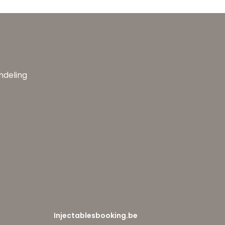
andeling
Injectablesbooking.be