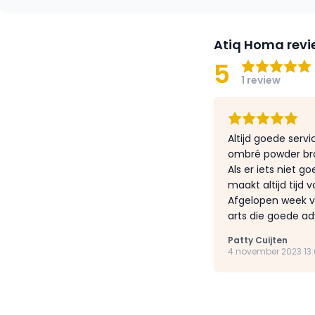
Atiq Homa revi
5
1 review
Altijd goede servi
ombré powder brow
Als er iets niet 
maakt altijd tijd v
Afgelopen week vo
arts die goede ad
Patty Cuijten
4 november 2023 13: