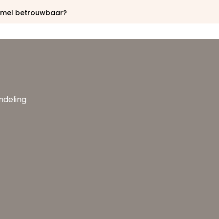
ommel betrouwbaar?
andeling