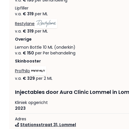
v.a.
€ 195
per Behandeling
Lipfiller
v.a.
€ 319
per ML
Restylane
v.a.
€ 319
per ML
Overige
Lemon Bottle 10 ML (onderkin)
v.a.
€ 150
per Per behandeling
Skinbooster
Profhilo
v.a.
€ 329
per 2 ML
Injectables door Aura Clinic Lommel in Lo
Kliniek opgericht
2023
Adres
Stationsstraat 31, Lommel