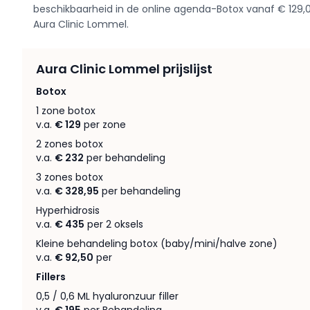
beschikbaarheid in de online agenda-Botox vanaf € 129,00
Aura Clinic Lommel.
Aura Clinic Lommel prijslijst
Botox
1 zone botox
v.a.
€ 129
per zone
2 zones botox
v.a.
€ 232
per behandeling
3 zones botox
v.a.
€ 328,95
per behandeling
Hyperhidrosis
v.a.
€ 435
per 2 oksels
Kleine behandeling botox (baby/mini/halve zone)
v.a.
€ 92,50
per
Fillers
0,5 / 0,6 ML hyaluronzuur filler