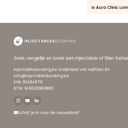
Is Aura Clinic L
Zoek, vergelijk en boek een injectable of filler beh
Injectablesbooking.be onderdeel van Halftien BV
info@injectablesbooking.be
KVK: 81484879
BTW: NL862111808B01
Schrijf je in voor de nieuwsbrief