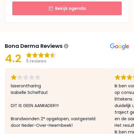
Bekijk agenda
Bona Derma Reviews
4.2
5 reviews
laserontharing
Ik ben vo
Isabelle Schelfaut
op consu
littekens
DIT IS GEEN AANRADER!!!
duidelijk
traject 
Brandwonden 2° opgelopen, vastgesteld
en de aa
door Neder-Over-Heembeek!
Het resul
Ik ben me