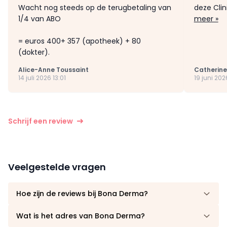
Wacht nog steeds op de terugbetaling van
deze Clin
1/4 van ABO
meer »
= euros 400+ 357 (apotheek) + 80
(dokter).
Alice-Anne Toussaint
Catherine
14 juli 2026 13:01
19 juni 2026
Schrijf een review
Veelgestelde vragen
Hoe zijn de reviews bij Bona Derma?
Wat is het adres van Bona Derma?