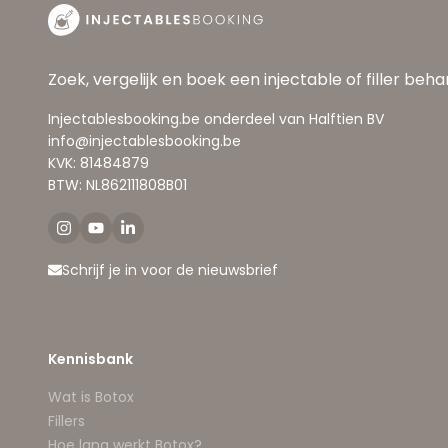
Zoek, vergelijk en boek een injectable of filler beh
Injectablesbooking.be onderdeel van Halftien BV
info@injectablesbooking.be
KVK: 81484879
BTW: NL862111808B01
Schrijf je in voor de nieuwsbrief
Kennisbank
Wat is Botox
Fillers
Hoe lang werkt Botox?