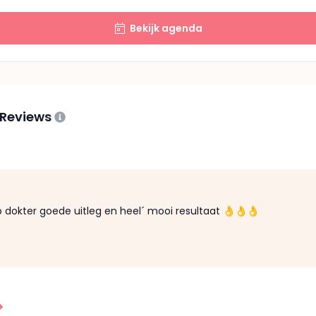
Bekijk agenda
 Reviews
 dokter goede uitleg en heel´ mooi resultaat 👌👌👌