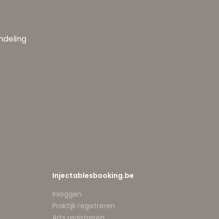
andeling
Injectablesbooking.be
Inloggen
Praktijk registreren
Arts registreren