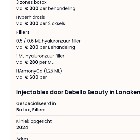
3 zones botox
v.a.
€ 300
per behandeling
Hyperhidrosis
v.a.
€ 300
per 2 oksels
Fillers
0,5 / 0,6 ML hyaluronzuur filler
v.a.
€ 200
per Behandeling
1 ML hyaluronzuur filler
v.a.
€ 280
per ML
HArmonyCa (1,25 ML)
v.a.
€ 600
per
Injectables door Debello Beauty in Lanake
Gespecialiseerd in
Botox
,
Fillers
Kliniek opgericht
2024
Adres