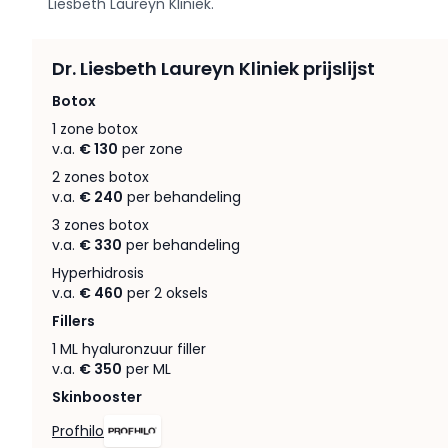
Liesbeth Laureyn Kliniek.
Dr. Liesbeth Laureyn Kliniek prijslijst
Botox
1 zone botox
v.a.
€ 130
per zone
2 zones botox
v.a.
€ 240
per behandeling
3 zones botox
v.a.
€ 330
per behandeling
Hyperhidrosis
v.a.
€ 460
per 2 oksels
Fillers
1 ML hyaluronzuur filler
v.a.
€ 350
per ML
Skinbooster
Profhilo