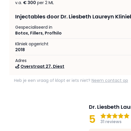
v.a.
€ 300
per 2 ML
Injectables door Dr. Liesbeth Laureyn Kliniek
Gespecialiseerd in
Botox
,
Fillers
,
Profhilo
Kliniek opgericht
2018
Adres
Overstraat 27, Diest
Heb je een vraag of klopt er iets niet?
Neem contact op
Dr. Liesbeth La
5
31 reviews