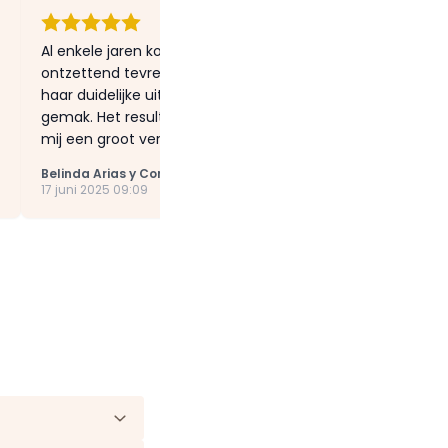
Al enkele jaren kom ik bij Liesbeth voor behandelingen, en 
ontzettend tevreden. Ik twijfelde al heel lang over lipfiller
haar duidelijke uitleg, geduld en warme aanpak voelde ik
gemak. Het resultaat is precies wat ik hoopte: een subtiel
mij een groot verschil maakt. Dankj...
Toon meer »
Belinda Arias y Contrera
17 juni 2025 09:09