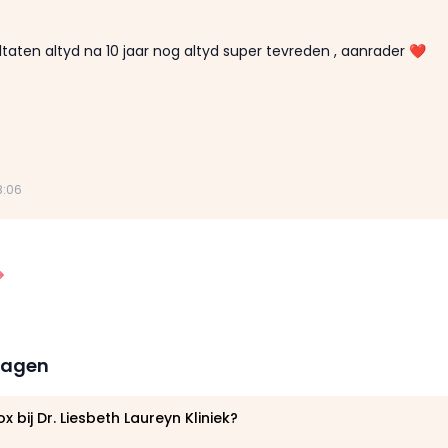
taten altyd na 10 jaar nog altyd super tevreden , aanrader ❤️
8:06
ragen
 bij Dr. Liesbeth Laureyn Kliniek?