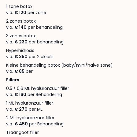
1 zone botox
v.a.
€ 120
per zone
2 zones botox
v.a.
€ 140
per behandeling
3 zones botox
v.a.
€ 230
per behandeling
Hyperhidrosis
v.a.
€ 350
per 2 oksels
Kleine behandeling botox (baby/mini/halve zone)
v.a.
€ 85
per
Fillers
0,5 / 0,6 ML hyaluronzuur filler
v.a.
€ 160
per Behandeling
1 ML hyaluronzuur filler
v.a.
€ 270
per ML
2 ML hyaluronzuur filler
v.a.
€ 450
per Behandeling
Traangoot filler