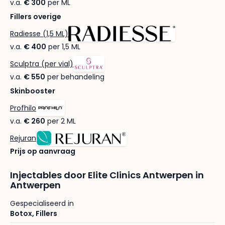
v.a.
€ 300
per ML
Fillers overige
Radiesse (1,5 ML)
v.a.
€ 400
per 1,5 ML
Sculptra (per vial)
v.a.
€ 550
per behandeling
Skinbooster
Profhilo
v.a.
€ 260
per 2 ML
Rejuran
Prijs op aanvraag
Injectables door Elite Clinics Antwerpen in
Antwerpen
Gespecialiseerd in
Botox
,
Fillers