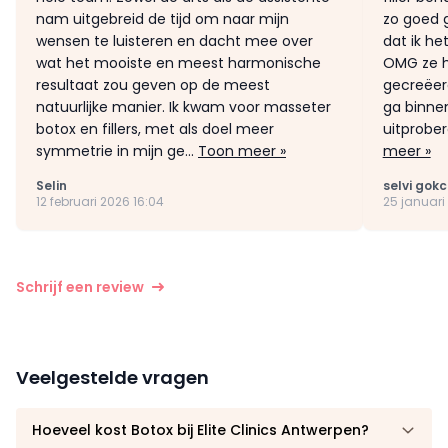
nam uitgebreid de tijd om naar mijn
zo goed 
wensen te luisteren en dacht mee over
dat ik he
wat het mooiste en meest harmonische
OMG ze h
resultaat zou geven op de meest
gecreëerd
natuurlijke manier. Ik kwam voor masseter
ga binnen
botox en fillers, met als doel meer
uitprober
symmetrie in mijn ge...
Toon meer »
meer »
Selin
selvi gok
12 februari 2026 16:04
25 januari 
Schrijf een review
Veelgestelde vragen
Hoeveel kost Botox bij Elite Clinics Antwerpen?