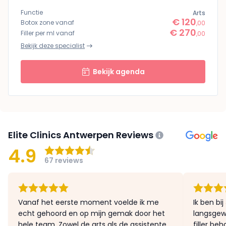
Functie
Arts
€ 120
Botox zone vanaf
,00
€ 270
Filler per ml vanaf
,00
Bekijk deze specialist
Bekijk agenda
Elite Clinics Antwerpen Reviews
4.9
67 reviews
Vanaf het eerste moment voelde ik me
Ik ben bi
echt gehoord en op mijn gemak door het
langsgew
hele team. Zowel de arts als de assistente
filler be