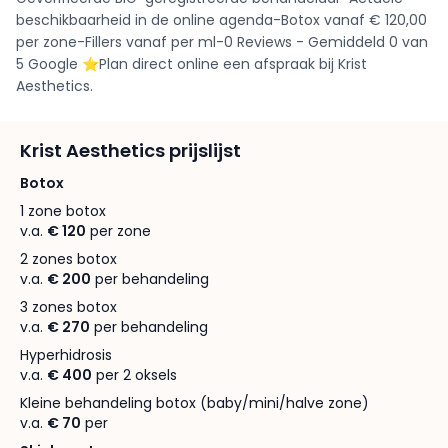
beschikbaarheid in de online agenda-Botox vanaf € 120,00
per zone-Fillers vanaf per ml-0 Reviews - Gemiddeld 0 van
5 Google ⭐️Plan direct online een afspraak bij Krist
Aesthetics.
Krist Aesthetics prijslijst
Botox
1 zone botox
v.a.
€ 120
per zone
2 zones botox
v.a.
€ 200
per behandeling
3 zones botox
v.a.
€ 270
per behandeling
Hyperhidrosis
v.a.
€ 400
per 2 oksels
Kleine behandeling botox (baby/mini/halve zone)
v.a.
€ 70
per