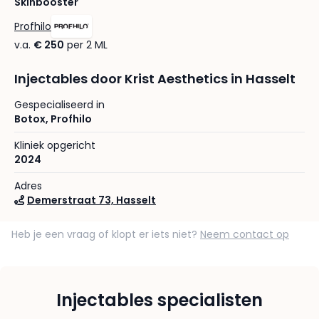
Skinbooster
Profhilo
v.a.
€ 250
per 2 ML
Injectables door Krist Aesthetics in Hasselt
Gespecialiseerd in
Botox
,
Profhilo
Kliniek opgericht
2024
Adres
Demerstraat 73, Hasselt
Heb je een vraag of klopt er iets niet?
Neem contact op
Injectables specialisten