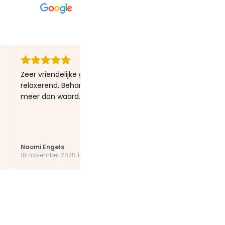
Zeer vriendelijke geholpen en goed huidadvies gekregen. De
relaxerend. Behandelingen en producten zijn aan de dure 
meer dan waard.
Naomi Engels
18 november 2025 14:02