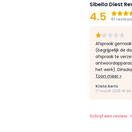
Sibella Diest R
4.5
61 review
Afspraak gemaakt
(begrijpelijk de
afspraak te verze
antwoordapparaat 
het werk). Dinsd
Toon meer »
Krista Aerts
17 maart 2026 16:04
Schrijf een review