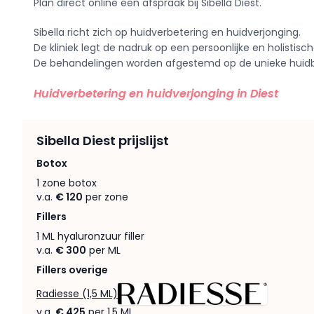
Plan direct online een afspraak bij Sibella Diest.
Sibella richt zich op huidverbetering en huidverjonging.
De kliniek legt de nadruk op een persoonlijke en holistis
De behandelingen worden afgestemd op de unieke huidbe
Huidverbetering en huidverjonging in Diest
Sibella Diest prijslijst
Botox
1 zone botox
v.a.
€ 120
per zone
Fillers
1 ML hyaluronzuur filler
v.a.
€ 300
per ML
Fillers overige
Radiesse (1,5 ML)
v.a.
€ 425
per 1,5 ML