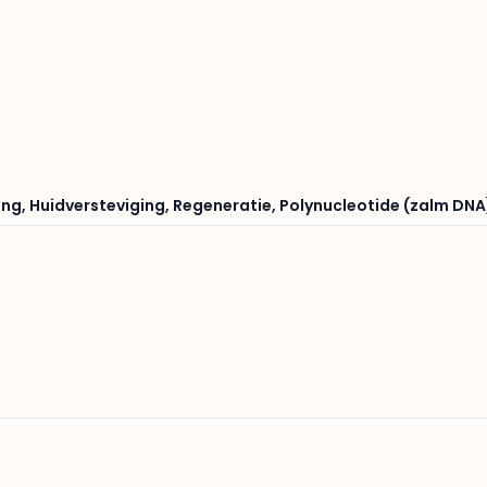
ing
,
Huidversteviging
,
Regeneratie
,
Polynucleotide (zalm DNA