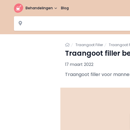
Behandelingen
Blog
Home
Traangoot Filler
Traangoot F
Traangoot filler 
17 maart 2022
Traangoot filler voor mannen.