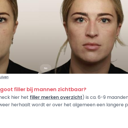
uiven
ngoot filler bij mannen zichtbaar?
heck hier het
filler merken overzicht
) is ca. 6-9 maanden
eer herhaalt wordt er over het algemeen een langere p