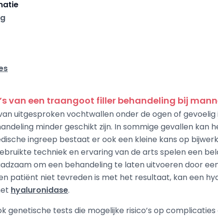
matie
ng
es
o’s van een traangoot filler behandeling bij man
an uitgesproken vochtwallen onder de ogen of gevoelig 
ndeling minder geschikt zijn. In sommige gevallen kan 
edische ingreep bestaat er ook een kleine kans op bijwerk
gebruikte techniek en ervaring van de arts spelen een bela
 raadzaam om een behandeling te laten uitvoeren door een
en patiënt niet tevreden is met het resultaat, kan een hya
met
hyaluronidase
.
 genetische tests die mogelijke risico’s op complicaties