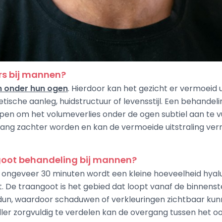
rs bij mannen?
n onder hun ogen
. Hierdoor kan het gezicht er vermoeid u
ische aanleg, huidstructuur of levensstijl. Een behandeli
pen om het volumeverlies onder de ogen subtiel aan te vu
ang zachter worden en kan de vermoeide uitstraling ver
goot behandeling bij mannen?
ongeveer 30 minuten wordt een kleine hoeveelheid hyaluro
De traangoot is het gebied dat loopt vanaf de binnenst
k dun, waardoor schaduwen of verkleuringen zichtbaar kunn
iller zorgvuldig te verdelen kan de overgang tussen het 