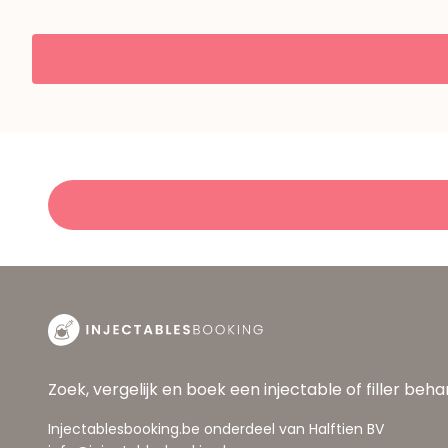
Zoek, vergelijk en boek een injectable of filler beh
Injectablesbooking.be onderdeel van Halftien BV