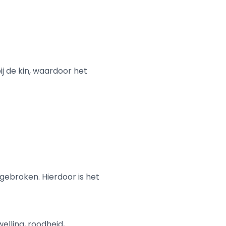
j de kin, waardoor het
fgebroken. Hierdoor is het
elling, roodheid,