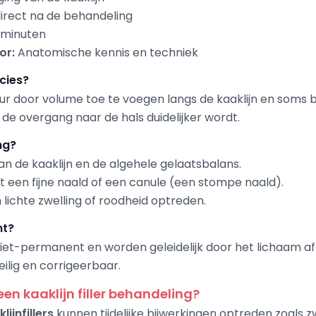
direct na de behandeling
 minuten
or:
Anatomische kennis en techniek
ecies?
r door volume toe te voegen langs de kaaklijn en soms bi
de overgang naar de hals duidelijker wordt.
ng?
n de kaaklijn en de algehele gelaatsbalans.
t een fijne naald of een canule (een stompe naald).
 lichte zwelling of roodheid optreden.
nt?
n niet-permanent en worden geleidelijk door het lichaam a
veilig en corrigeerbaar.
en kaaklijn filler behandeling?
lijnfillers
kunnen tijdelijke bijwerkingen optreden zoals zw