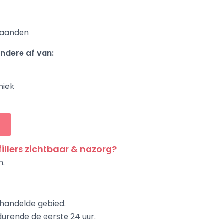
 maanden
andere af van:
niek
t
fillers zichtbaar & nazorg?
n.
handelde gebied.
durende de eerste 24 uur.