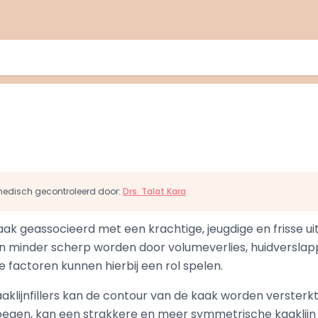
s medisch gecontroleerd door:
Drs. Talat Kara
aak geassocieerd met een krachtige, jeugdige en frisse u
jn minder scherp worden door volumeverlies, huidverslap
 factoren kunnen hierbij een rol spelen.
klijnfillers kan de contour van de kaak worden versterkt
oegen, kan een strakkere en meer symmetrische kaaklijn 