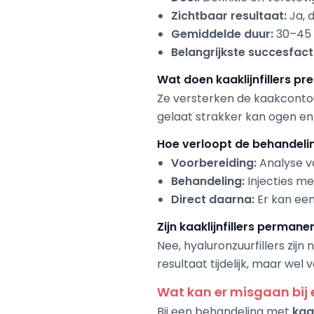
Zichtbaar resultaat:
Ja, 
Gemiddelde duur:
30–45
Belangrijkste succesfact
Wat doen kaaklijnfillers pr
Ze versterken de kaakcontou
gelaat strakker kan ogen en 
Hoe verloopt de behandeli
Voorbereiding:
Analyse va
Behandeling:
Injecties me
Direct daarna:
Er kan een
Zijn kaaklijnfillers permane
Nee, hyaluronzuurfillers zij
resultaat tijdelijk, maar wel 
Wat kan er misgaan bij e
Bij een behandeling met
kaak