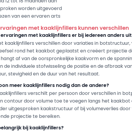
ld 12 tot 18 maanden aan
esproken worden uitgevoerd
kiezen van een ervaren arts
varingen met kaaklijnfillers kunnen verschillen
rvaringen met kaaklijnfillers er bij iedereen anders uit
kaaklijnfillers verschillen door variaties in botstructuur,
t weefsel rond het kaakbot geplaatst en creëert projecti
e hangt af van de oorspronkelijke kaakvorm en de spannin
n de individuele stofwisseling de positie en de afbraak va
ur, stevigheid en de duur van het resultaat.
n meer kaaklijnfillers nodig dan de andere?
klijnfillers verschilt per persoon door verschillen in bo
eëren contour door volume toe te voegen langs het kaakbo
nder uitgesproken kaakstructuur of bij volumeverlies doo
nde projectie te bereiken.
angrijk bij kaaklijnfillers?