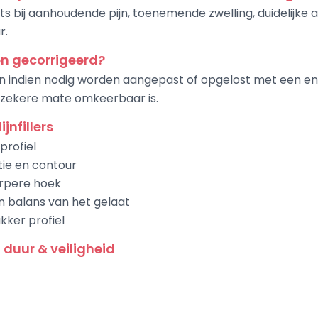
 bij aanhoudende pijn, toenemende zwelling, duidelijke 
r.
en gecorrigeerd?
nen indien nodig worden aangepast of opgelost met een e
 zekere mate omkeerbaar is.
jnfillers
profiel
tie en contour
rpere hoek
 balans van het gelaat
kker profiel
, duur & veiligheid