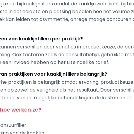
ke rol bij kaaklijnfillers omdat de kaaklijn zich dicht bij
iste injectiediepte en plaatsing bepalen hoe het volume 
niek kan leiden tot asymmetrie, onregelmatige contouren
n van kaaklijnfillers per praktijk?
rs kunnen verschillen door variaties in productkeuze, de b
ing. Ook factoren zoals de consultatietijd, gebruikte mat
 een invloed hebben op het uiteindelijke tarief.
n praktijken voor kaaklijnfillers belangrijk?
che praktijken is belangrijk omdat ervaring, productkeuze
n op zowel de veiligheid als het resultaat. Door verschill
ter beeld van de mogelijke behandelingen, de kosten en de
& hoe werken ze?
onzuurfiller
ging van de kaaklijn