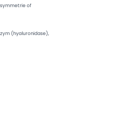
asymmetrie of
nzym (hyaluronidase),