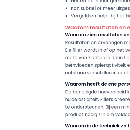
Het effect houdt gemidde
Kan subtiel of meer uitg
Vergelijken helpt bij het 
Waarom resultaten en er
Waarom zien resultaten en e
Resultaten en ervaringen met 
De filler wordt in of op he
mate van zichtbare definiti
beïnvloeden spieractiviteit e
ontstaan verschillen in conto
Waarom heeft de ene persoo
De benodigde hoeveelheid kaa
huidelasticiteit. Fillers cr
te ondersteunen. Bij een mi
product nodig zijn om voldoe
Waarom is de techniek zo bel