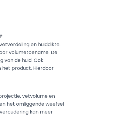
?
 vetverdeling en huiddikte.
e door volumetoename. De
g van de huid. Ook
n het product. Hierdoor
tprojectie, vetvolume en
t en het omliggende weefsel
r veroudering kan meer