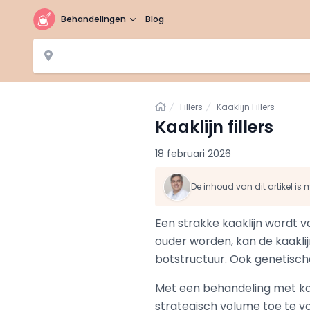
Behandelingen
Blog
Home
Fillers
Kaaklijn Fillers
Kaaklijn fillers
18 februari 2026
De inhoud van dit artikel i
Een strakke kaaklijn wordt v
ouder worden, kan de kaakli
botstructuur. Ook genetische
Met een behandeling met kaa
strategisch volume toe te v