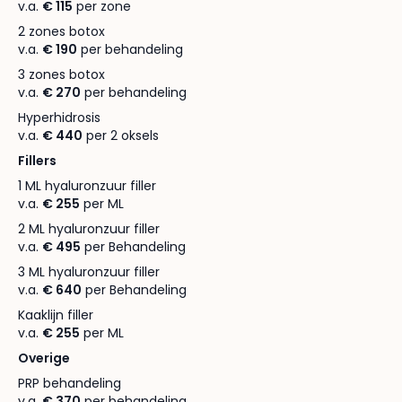
v.a.
€ 115
per zone
2 zones botox
v.a.
€ 190
per behandeling
3 zones botox
v.a.
€ 270
per behandeling
Hyperhidrosis
v.a.
€ 440
per 2 oksels
Fillers
1 ML hyaluronzuur filler
v.a.
€ 255
per ML
2 ML hyaluronzuur filler
v.a.
€ 495
per Behandeling
3 ML hyaluronzuur filler
v.a.
€ 640
per Behandeling
Kaaklijn filler
v.a.
€ 255
per ML
Overige
PRP behandeling
v.a.
€ 370
per behandeling