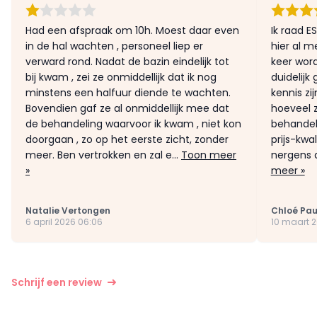
Had een afspraak om 10h. Moest daar even
Ik raad E
in de hal wachten , personeel liep er
hier al 
verward rond. Nadat de bazin eindelijk tot
keer word
bij kwam , zei ze onmiddellijk dat ik nog
duidelijk
minstens een halfuur diende te wachten.
kennis zi
Bovendien gaf ze al onmiddellijk mee dat
hoeveel z
de behandeling waarvoor ik kwam , niet kon
behandeli
doorgaan , zo op het eerste zicht, zonder
prijs-kwa
meer. Ben vertrokken en zal e...
Toon meer
nergens a
»
meer »
Natalie Vertongen
Chloé Pau
6 april 2026 06:06
10 maart 2
Schrijf een review