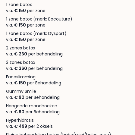
1 zone botox
v.a.
€ 150
per zone
1 zone botox (merk: Bocouture)
v.a.
€ 150
per zone
1 zone botox (merk: Dysport)
v.a.
€ 150
per zone
2 zones botox
v.a.
€ 260
per behandeling
3 zones botox
v.a.
€ 360
per behandeling
Faceslimming
v.a.
€ 150
per Behandeling
Gummy Smile
v.a.
€ 90
per Behandeling
Hangende mondhoeken
v.a.
€ 90
per Behandeling
Hyperhidrosis
v.a.
€ 499
per 2 oksels
Kleine behandeling botox (baby/mini/halve zone)