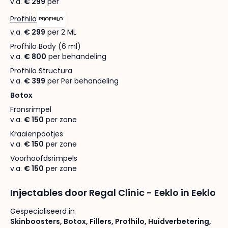
v.a.
€ 299
per
Profhilo
v.a.
€ 299
per 2 ML
Profhilo Body (6 ml)
v.a.
€ 800
per behandeling
Profhilo Structura
v.a.
€ 399
per Per behandeling
Botox
Fronsrimpel
v.a.
€ 150
per zone
Kraaienpootjes
v.a.
€ 150
per zone
Voorhoofdsrimpels
v.a.
€ 150
per zone
Injectables door Regal Clinic - Eeklo in Eeklo
Gespecialiseerd in
Skinboosters
,
Botox
,
Fillers
,
Profhilo
,
Huidverbetering
,