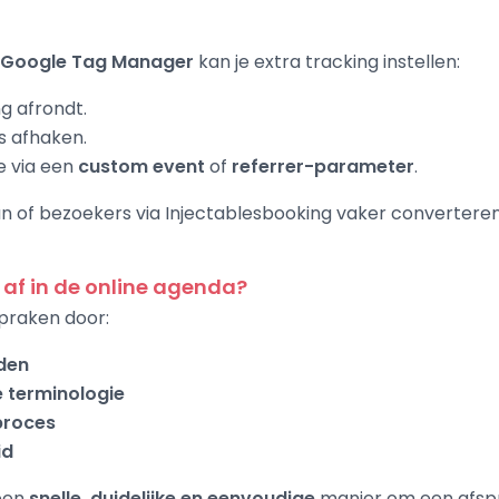
Google Tag Manager
kan je extra tracking instellen:
g afrondt.
s afhaken.
e via een
custom event
of
referrer-parameter
.
an of bezoekers via Injectablesbooking vaker convertere
f in de online agenda?
spraken door:
den
e terminologie
proces
id
een
snelle, duidelijke en eenvoudige
manier om een afspr