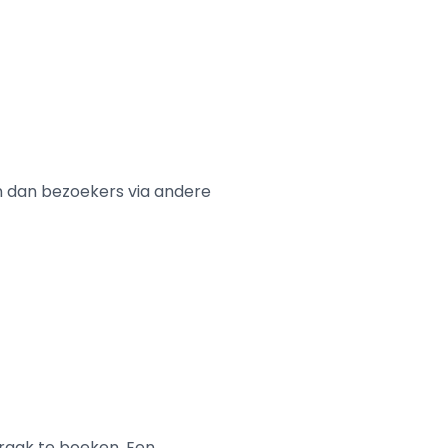
n dan bezoekers via andere
aak te boeken. Een