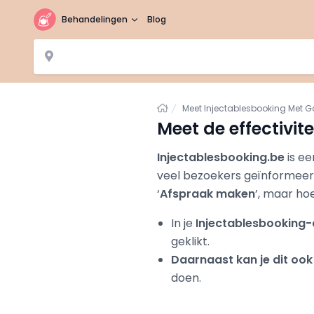
Behandelingen
Blog
Home
Meet Injectablesbooking Met G
Meet de effectivit
Injectablesbooking.be
is ee
veel bezoekers geïnformeer
‘
Afspraak maken
’, maar ho
In je
Injectablesbooking
geklikt.
Daarnaast kan je dit ook
doen.