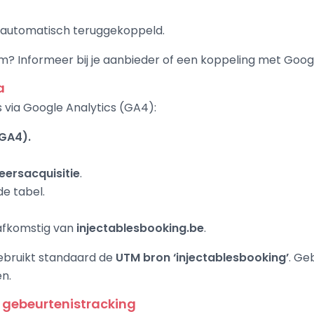
automatisch teruggekoppeld.
? Informeer bij je aanbieder of een koppeling met Google
a
s via Google Analytics (GA4):
GA4).
keersacquisitie
.
de tabel.
afkomstig van
injectablesbooking.be
.
gebruikt standaard de
UTM bron ‘injectablesbooking’
. Ge
en.
t gebeurtenistracking