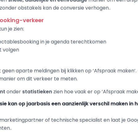
 zonder obstakels kan de conversie verhogen..
booking-verkeer
un je zien:
jectablesbooking in je agenda terechtkomen
t volgen
t geen aparte meldingen bij klikken op ‘Afspraak maken’.
manier om dit verkeer te meten.
unt
onder
statistieken
zien hoe vaak er op ‘Afspraak make
rsie kan op jaarbasis een aanzienlijk verschil maken in 
e marketingpartner of technische specialist en laat je Goo
hten..