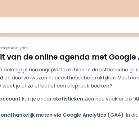
oogle Analytics
eit van de online agenda met Google 
n belangrijk boekingsplatform binnen de esthetische gen
d en doorverwezen naar esthetische praktijken. Veel co
e weet je of ze effectief een afspraak boeken?
-account
kan je onder
statistieken
zien hoe vaak er op ‘
A
 onafhankelijk meten via Google Analytics (GA4)
. In di