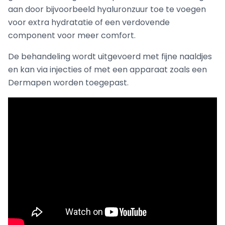
aan door bijvoorbeeld hyaluronzuur toe te voegen
voor extra hydratatie of een verdovende
component voor meer comfort.
De behandeling wordt uitgevoerd met fijne naaldjes
en kan via injecties of met een apparaat zoals een
Dermapen worden toegepast.