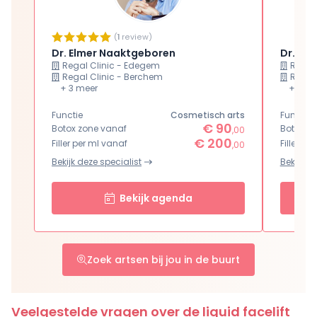
(
1
review)
Dr. Elmer Naaktgeboren
Dr. Gij
Regal Clinic - Edegem
Regal
Regal Clinic - Berchem
Regal
+ 3 meer
+ 3 me
Functie
Functie
Cosmetisch arts
€ 90
Botox zone vanaf
Botox z
,00
€ 200
Filler per ml vanaf
Filler pe
,00
Bekijk deze specialist
Bekijk de
Bekijk agenda
Zoek artsen bij jou in de buurt
Veelgestelde vragen over de liquid facelift