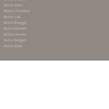
Botox Gent
Botox Charleroi
Botox Luik
Botox Brugge
Botox Namen
Botox Leuven
Botox Bergen
Botox Aalst