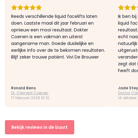
Reeds verschillende liquid facelifts laten
Ik ben bi
doen. Laatste maal dit jaar februari en
liquid fa
opnieuw een mooi resultaat. Dokter
resultaat.
Coenen is een vakman en uiterst
echt naar
aangename man. Goede duidelijke en
natuurlijk
eerlijke info over de te bekomen resultaten.
uitgerust
Blijf zeker trouwe patiënt. Vivi De Brouwer
veranderd
zegt dat 
heeft door
Ronald Bens
Jade Stey
Dr. Clement Coenen
Doctor Con
17 februari 2026 10:10
14 oktober
Bekijk reviews in de buurt