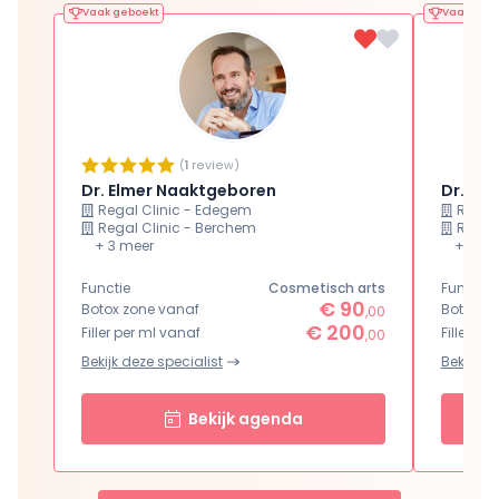
Vaak geboekt
Vaak gebo
(
1
review)
Dr. Elmer Naaktgeboren
Dr. Gij
Regal Clinic - Edegem
Regal
Regal Clinic - Berchem
Regal
+ 3 meer
+ 3 me
Functie
Functie
Cosmetisch arts
€ 90
Botox zone vanaf
Botox z
,00
€ 200
Filler per ml vanaf
Filler pe
,00
Bekijk deze specialist
Bekijk de
Bekijk agenda