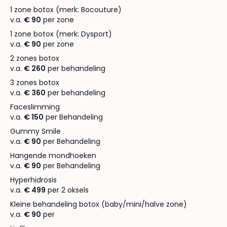
1 zone botox (merk: Bocouture)
v.a.
€ 90
per zone
1 zone botox (merk: Dysport)
v.a.
€ 90
per zone
2 zones botox
v.a.
€ 260
per behandeling
3 zones botox
v.a.
€ 360
per behandeling
Faceslimming
v.a.
€ 150
per Behandeling
Gummy Smile
v.a.
€ 90
per Behandeling
Hangende mondhoeken
v.a.
€ 90
per Behandeling
Hyperhidrosis
v.a.
€ 499
per 2 oksels
Kleine behandeling botox (baby/mini/halve zone)
v.a.
€ 90
per