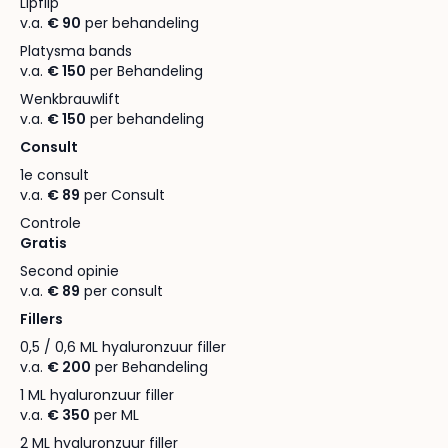
Lipflip
v.a.
€ 90
per behandeling
Platysma bands
v.a.
€ 150
per Behandeling
Wenkbrauwlift
v.a.
€ 150
per behandeling
Consult
1e consult
v.a.
€ 89
per Consult
Controle
Gratis
Second opinie
v.a.
€ 89
per consult
Fillers
0,5 / 0,6 ML hyaluronzuur filler
v.a.
€ 200
per Behandeling
1 ML hyaluronzuur filler
v.a.
€ 350
per ML
2 ML hyaluronzuur filler