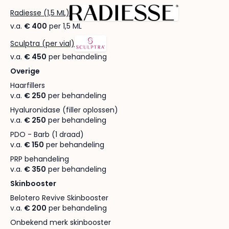
Radiesse (1,5 ML)
v.a.
€ 400
per 1,5 ML
Sculptra (per vial)
v.a.
€ 450
per behandeling
Overige
Haarfillers
v.a.
€ 250
per behandeling
Hyaluronidase (filler oplossen)
v.a.
€ 250
per behandeling
PDO - Barb (1 draad)
v.a.
€ 150
per behandeling
PRP behandeling
v.a.
€ 350
per behandeling
Skinbooster
Belotero Revive Skinbooster
v.a.
€ 200
per behandeling
Onbekend merk skinbooster