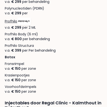
v.a.
€ 299
per behandeling
Polynucleotiden (PDRN)
v.a.
€ 299
per
Profhilo
v.a.
€ 299
per 2 ML
Profhilo Body (6 ml)
v.a.
€ 800
per behandeling
Profhilo Structura
v.a.
€ 399
per Per behandeling
Botox
Fronsrimpel
v.a.
€ 150
per zone
Kraaienpootjes
v.a.
€ 150
per zone
Voorhoofdsrimpels
v.a.
€ 150
per zone
Injectables door Regal Clinic - Kalmthout in