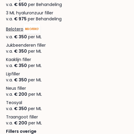
v.a.
€ 650
per Behandeling
3 ML hyaluronzuur filler
v.a.
€ 975
per Behandeling
Belotero
v.a.
€ 350
per ML
Jukbeenderen filler
v.a.
€ 350
per ML
Kaaklijn filler
v.a.
€ 350
per ML
Lipfiller
v.a.
€ 350
per ML
Neus filler
v.a.
€ 200
per ML
Teosyal
v.a.
€ 350
per ML
Traangoot filler
v.a.
€ 200
per ML
Fillers overige