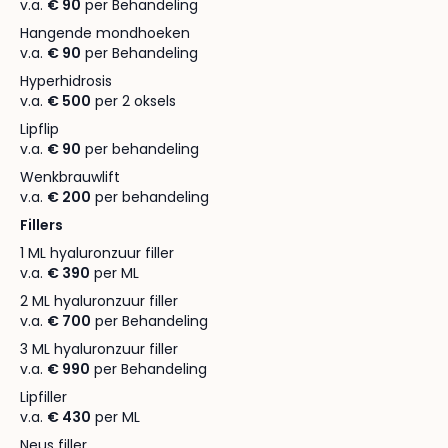
v.a.
€ 90
per Behandeling
Hangende mondhoeken
v.a.
€ 90
per Behandeling
Hyperhidrosis
v.a.
€ 500
per 2 oksels
Lipflip
v.a.
€ 90
per behandeling
Wenkbrauwlift
v.a.
€ 200
per behandeling
Fillers
1 ML hyaluronzuur filler
v.a.
€ 390
per ML
2 ML hyaluronzuur filler
v.a.
€ 700
per Behandeling
3 ML hyaluronzuur filler
v.a.
€ 990
per Behandeling
Lipfiller
v.a.
€ 430
per ML
Neus filler