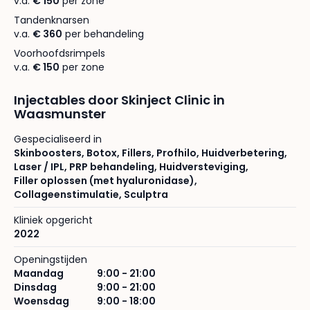
v.a.
€ 150
per zone
Tandenknarsen
v.a.
€ 360
per behandeling
Voorhoofdsrimpels
v.a.
€ 150
per zone
Injectables door Skinject Clinic in
Waasmunster
Gespecialiseerd in
Skinboosters
,
Botox
,
Fillers
,
Profhilo
,
Huidverbetering
,
Laser / IPL
,
PRP behandeling
,
Huidversteviging
,
Filler oplossen (met hyaluronidase)
,
Collageenstimulatie
,
Sculptra
Kliniek opgericht
2022
Openingstijden
Maandag
9:00 - 21:00
Dinsdag
9:00 - 21:00
Woensdag
9:00 - 18:00