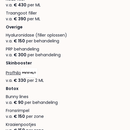
v.a.
€ 430
per ML
Traangoot filler
v.a.
€ 390
per ML
Overige
Hyaluronidase (filler oplossen)
v.a.
€ 150
per behandeling
PRP behandeling
v.a.
€ 300
per behandeling
Skinbooster
Profhilo
v.a.
€ 330
per 2 ML
Botox
Bunny lines
v.a.
€ 90
per behandeling
Fronsrimpel
v.a.
€ 150
per zone
Kraaienpootjes