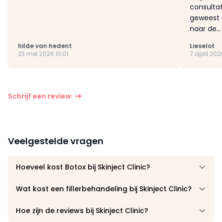
consulta
geweest 
naar de..
hilde van hedent
Lieselot
23 mei 2026 13:01
7 april 202
Schrijf een review
Veelgestelde vragen
Hoeveel kost Botox bij Skinject Clinic?
Wat kost een fillerbehandeling bij Skinject Clinic?
Hoe zijn de reviews bij Skinject Clinic?