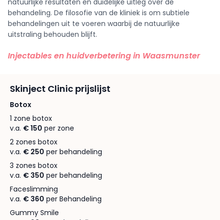
natuurlijke resultaten en duidelijke uitleg over de
behandeling. De filosofie van de kliniek is om subtiele
behandelingen uit te voeren waarbij de natuurlijke
uitstraling behouden blijft.
Injectables en huidverbetering in Waasmunster
Skinject Clinic prijslijst
Botox
1 zone botox
v.a.
€ 150
per zone
2 zones botox
v.a.
€ 250
per behandeling
3 zones botox
v.a.
€ 350
per behandeling
Faceslimming
v.a.
€ 360
per Behandeling
Gummy Smile