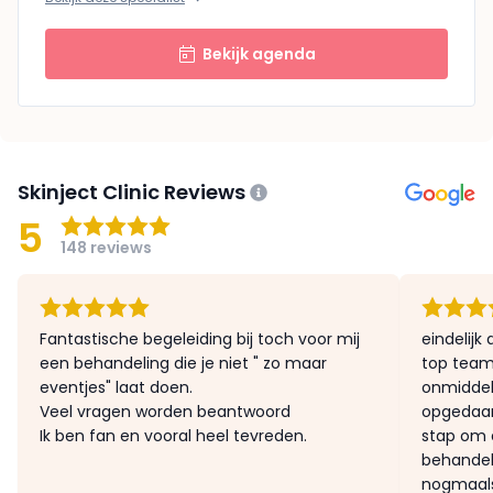
Bekijk agenda
Skinject Clinic Reviews
5
148 reviews
Fantastische begeleiding bij toch voor mij
eindelijk
een behandeling die je niet " zo maar
top team
eventjes" laat doen.
onmiddell
Veel vragen worden beantwoord
opgedaan 
Ik ben fan en vooral heel tevreden.
stap om e
behandeli
nogmaals 