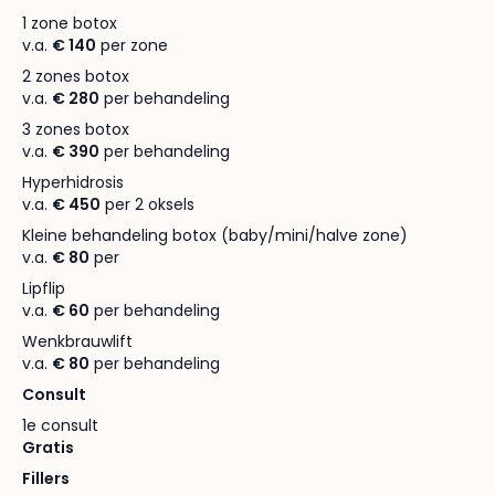
1 zone botox
v.a.
€ 140
per zone
2 zones botox
v.a.
€ 280
per behandeling
3 zones botox
v.a.
€ 390
per behandeling
Hyperhidrosis
v.a.
€ 450
per 2 oksels
Kleine behandeling botox (baby/mini/halve zone)
v.a.
€ 80
per
Lipflip
v.a.
€ 60
per behandeling
Wenkbrauwlift
v.a.
€ 80
per behandeling
Consult
1e consult
Gratis
Fillers