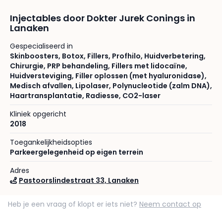
Injectables door Dokter Jurek Conings in
Lanaken
Gespecialiseerd in
Skinboosters
,
Botox
,
Fillers
,
Profhilo
,
Huidverbetering
,
Chirurgie
,
PRP behandeling
,
Fillers met lidocaïne
,
Huidversteviging
,
Filler oplossen (met hyaluronidase)
,
Medisch afvallen
,
Lipolaser
,
Polynucleotide (zalm DNA)
,
Haartransplantatie
,
Radiesse
,
CO2-laser
Kliniek opgericht
2018
Toegankelijkheidsopties
Parkeergelegenheid op eigen terrein
Adres
Pastoorslindestraat 33, Lanaken
Heb je een vraag of klopt er iets niet?
Neem contact op