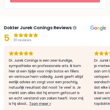
Dokter Jurek Conings Reviews
5
91 reviews
Dr. Jurek Conings is een zeer kundige,
Dr. Jurek 
sympathieke en professionele arts. Ik kom
je metee
hier al een tijdje voor mijn botox en fillers
aan om b
en vertrouw hem volledig. Jurek geeft altijd
verlopen.
eerlijk advies en zorgt voor een prachtig,
aandacht
natuurlijk resultaat dat nooit 'te veel' is. Je
dat elke 
merkt aan alles dat hij enorm gefocust is
Ik ben o
en echt verstand van zaken heeft. Voor mij
veel ver
is hij absol...
Toon meer »
topdokte