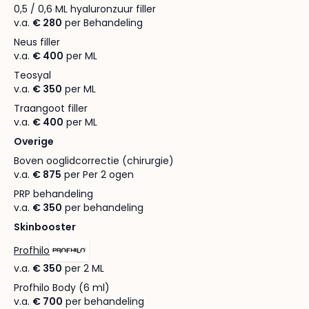
0,5 / 0,6 ML hyaluronzuur filler
v.a.
€ 280
per Behandeling
Neus filler
v.a.
€ 400
per ML
Teosyal
v.a.
€ 350
per ML
Traangoot filler
v.a.
€ 400
per ML
Overige
Boven ooglidcorrectie (chirurgie)
v.a.
€ 875
per Per 2 ogen
PRP behandeling
v.a.
€ 350
per behandeling
Skinbooster
Profhilo
v.a.
€ 350
per 2 ML
Profhilo Body (6 ml)
v.a.
€ 700
per behandeling